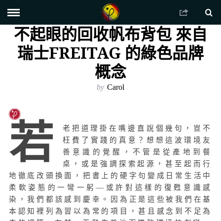
不起眼的回收帆布背包 來自
瑞士FREITAG 的綠色品牌
概念
by
Carol
若
老把道理掛在嘴邊直說個幾句，豈不
枉費了實踐的真意？想想這波環境友
善意識的覺醒，不管是從產地到餐
桌，或是強調探索起源，甚至起而行
地徹底改頭換面，把書上的硬字句變成日常生活中
柔軟姿態的一彎一躬—或許對這樣的復甦意識感
染，我們都該感到慶幸。因為正是這些被我們在基
本認知裡列為習以為常的項目，甚且感念到不足為