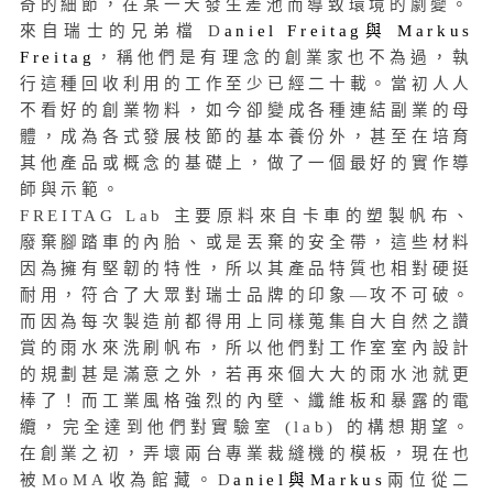
奇的細節，在某一天發生差池而導致環境的劇變。
來自瑞士的兄弟檔 D
aniel Freitag與 Markus
Freitag
，稱他們是有理念的創業家也不為過，執
行這種回收利用的工作至少已經二十載。當初人人
不看好的創業物料，如今卻變成各種連結副業的母
體，成為各式發展枝節的基本養份外，甚至在培育
其他產品或概念的基礎上，做了一個最好的實作導
師與示範。
FREITAG Lab 主要原料來自卡車的塑製帆布、
廢棄腳踏車的內胎、或是丟棄的安全帶，這些材料
因為擁有堅韌的特性，所以其產品特質也相對硬挺
耐用，符合了大眾對瑞士品牌的印象—攻不可破。
而因為每次製造前都得用上同樣蒐集自大自然之讚
賞的雨水來洗刷帆布，所以他們對工作室室內設計
的規劃甚是滿意之外，若再來個大大的雨水池就更
棒了！而工業風格強烈的內壁、纖維板和暴露的電
纜，完全達到他們對實驗室 (lab) 的構想期望。
在創業之初，弄壞兩台專業裁縫機的模板，現在也
被MoMA收為館藏。D
aniel與Markus
兩位從二