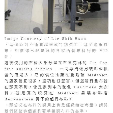
Image Courtesy of Lee Shih Hsun
．這個系列不僅看起來就特別費工，甚至還很費
布。相信你已經是紐約各家西裝布料行的 VIP
吧！
這次使用的布料大部分是在布魯克林
的
Tip Top
fine suiting fabrics —
一間專門做男裝毛料批
發的店購入。它的價位比起在曼哈頓 Midtown
的店家便宜很多，選項也很豐富。但還是有些布我
在那買不到，像是系列中的駝色 Cashmere 大衣
料，就是真的咬牙在 Midtown 男裝布料店
Beckenstein 買下的超貴布料。
．那想必在布料的選用上也是經過縝密考量。請與
我們談談這個系列著手挑選布料的基準。