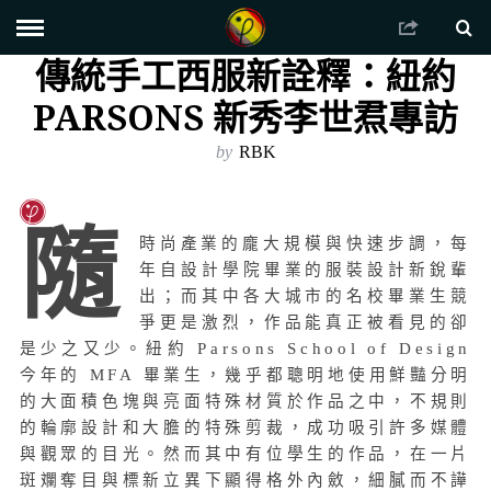
傳統手工西服新詮釋：紐約
PARSONS 新秀李世焄專訪
by
RBK
隨
時尚產業的龐大規模與快速步調，每
年自設計學院畢業的服裝設計新銳輩
出；而其中各大城市的名校畢業生競
爭更是激烈，作品能真正被看見的卻
是少之又少。紐約 Parsons School of Design
今年的 MFA 畢業生，幾乎都聰明地使用鮮豔分明
的大面積色塊與亮面特殊材質於作品之中，不規則
的輪廓設計和大膽的特殊剪裁，成功吸引許多媒體
與觀眾的目光。然而其中有位學生的作品，在一片
斑斕奪目與標新立異下顯得格外內斂，細膩而不譁