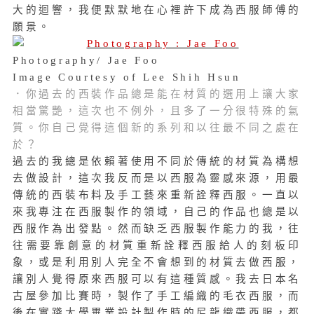
大的迴響，我便默默地在心裡許下成為西服師傅的
願景。
Photography/ Jae Foo
Image Courtesy of Lee Shih Hsun
．你過去的西裝作品總是能在材質的選用上讓大家
相當驚艷，這次也不例外，且多了一分很特殊的氣
質。你自己覺得這個新的系列和以往最不同之處在
於？
過去的我總是依賴著使用不同於傳統的材質為構想
去做設計，這次我反而是以西服為靈感來源，用最
傳統的西裝布料及手工藝來重新詮釋西服。一直以
來我專注在西服製作的領域，自己的作品也總是以
西服作為出發點。然而缺乏西服製作能力的我，往
往需要靠創意的材質重新詮釋西服給人的刻板印
象，或是利用別人完全不會想到的材質去做西服，
讓別人覺得原來西服可以有這種質感。我去日本名
古屋參加比賽時，製作了手工編織的毛衣西服，而
後在實踐大學畢業設計製作時的尼龍織帶西服，都