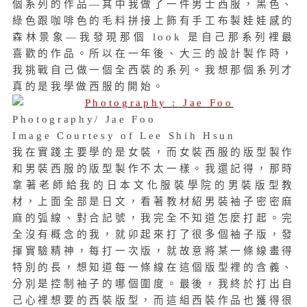
個系列的作品—其中我做了一件男士西服，黑色、
綠色跟咖啡色的毛料拼接上飾有手工布製娃娃感的
森林景象—我發現那個 look 是自己那系列裡最
喜歡的作品。所以在一年後、大三的設計製作時，
我挑戰自己做一個全西裝的系列。我想那個系列才
真的是我學做西服的開始。
Photography/ Jae Foo
Image Courtesy of Lee Shih Hsun
我在實踐主要學的是女裝，而女裝西服的版型製作
和男裝西服的版型製作不太一樣。我還記得，那時
拿著老師給我的日本文化服裝學院的男裝版型教
材，上面全部是日文，看著教材紹男裝袖子密密麻
麻的弧線、對合記號，我完全不知道怎麼打起。完
全沒有概念的我，就卯起來打了很多個袖子版，發
揮實驗精神，每打一次版，就故意將某一條線畫得
特別的長，想知道每一條線在這個版型裡的含義、
分別是控制袖子的哪個圍度。最後，我終於打出自
己心裡想要的西裝版型，而這組西裝作品也獲得很