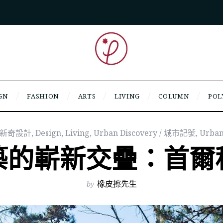
GN
FASHION
ARTS
LIVING
COLUMN
POL
f / 新奇設計
,
Design
,
Living
,
Urban Discovery / 城市記號
,
Urban
築的嶄新交疊：首爾
by
橡皮擦先生