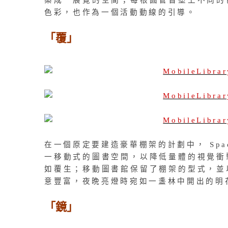
築成一展覽的空間；每根圓管皆塗上不同的
色彩，也作為一個活動動線的引導。
「覆」
在一個原定要建造豪華棚架的計劃中， Spa
一移動式的圖書空間，以降低量體的視覺衝
如覆生；移動圖書館保留了棚架的型式，並
意豐富，夜晩亮燈時宛如一盞林中開出的明
「鏡」