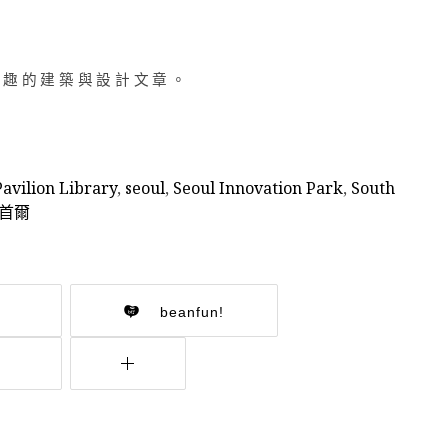
趣的建築與設計文章。
Pavilion Library
,
seoul
,
Seoul Innovation Park
,
South
首爾
beanfun!
r