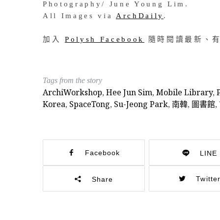
Photography/ June Young Lim.
All Images via
ArchDaily
.
加入
Polysh Facebook
隨時閱讀最新、有
Tags from the story
ArchiWorkshop
,
Hee Jun Sim
,
Mobile Library
,
Korea
,
SpaceTong
,
Su-Jeong Park
,
南韓
,
圖書館
,
Facebook
LINE
Twitte
Share