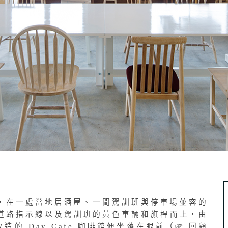
，在一處當地居酒屋、一間駕訓班與停車場並容的
道路指示線以及駕訓班的黃色車輛和旗桿而上，由
造的 Day Cafe 咖啡館便坐落在眼前（☞ 回顧