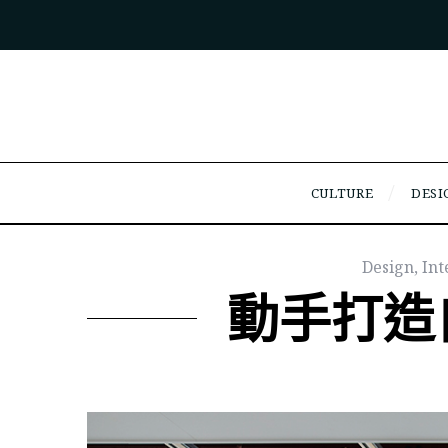
CULTURE
DESI
Design
,
In
動手打造