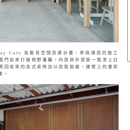
行的 Day Cafe 為舊有空間改建計畫，參與建造的施工
面門扇來打破視野藩籬，內部與外部皆一致漆上白
將回收來的各式桌椅加以改裝拋磨，連壁上的書架
果。