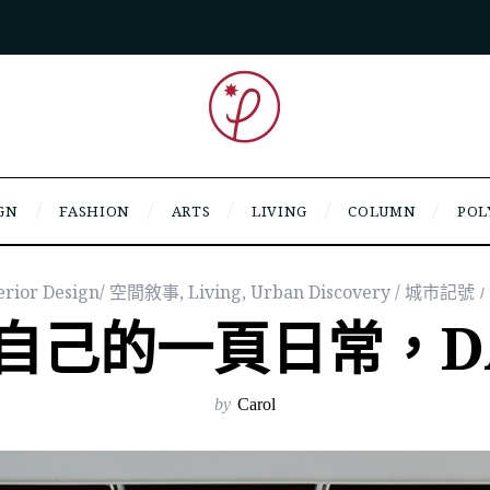
GN
FASHION
ARTS
LIVING
COLUMN
POL
terior Design/ 空間敘事
,
Living
,
Urban Discovery / 城市記號
自己的一頁日常，DAY
by
Carol