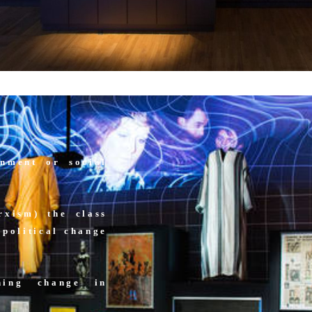
rnment or social
rxism) the class
 political change
ing change in