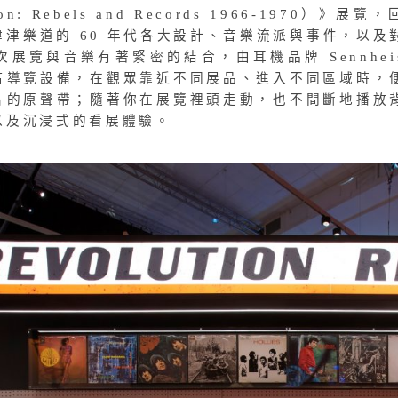
tion: Rebels and Records 1966-1970）》展覽
津樂道的 60 年代各大設計、音樂流派與事件，以及
展覽與音樂有著緊密的結合，由耳機品牌 Sennheis
音導覽設備，在觀眾靠近不同展品、進入不同區域時，
片的原聲帶；隨著你在展覽裡頭走動，也不間斷地播放
以及沉浸式的看展體驗。