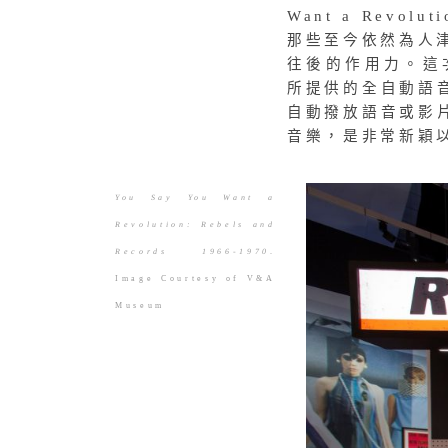
Want a Revolu
那些至今依然為人津
往後的作用力。這次
所提供的全自動語
自動撥放語音或影
音樂，是非常新穎
You Say You Want a
Revolution: Rebels and
Records 1966-1970
.
Image Courtesy of V&A
Museum