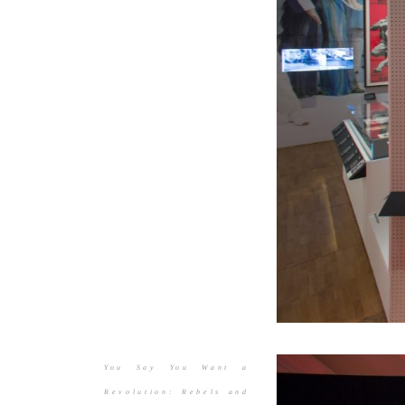
You Say You Want a
Revolution: Rebels and