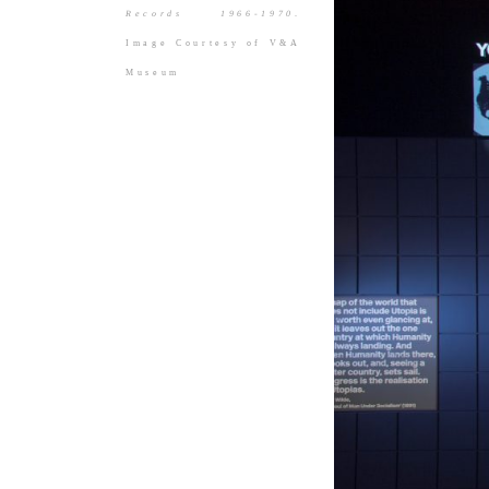
Records 1966-1970
.
Image Courtesy of V&A
Museum