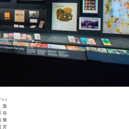
or
、面
革命
四樂
寂寞芳