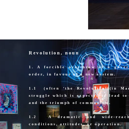
Revolution, noun
1. A forcible overthrow of a gove
order, in favour of a new
system.
1.1 (often ‘the Revolution’)(in Ma
struggle which is expected to lead to
and the triumph of communism.
1.2 A dramatic and wide-reach
conditions, attitudes, or operation.