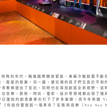
極為特殊的年代，戰後國際關係緊張，美蘇冷戰餘震不斷
技、衛星的發展。另一邊，嬰兒潮的孩子們生長於平和
許多教條提出了反抗，同時也在尋找創造全新視野。這
，在音樂、藝術、時尚、電影、設計等領域都出現了極
今日蓬勃的創意產業也打下了許多基礎。而今年英國 V
《你說你要掀起一場革命？反叛與音樂（You Say Y