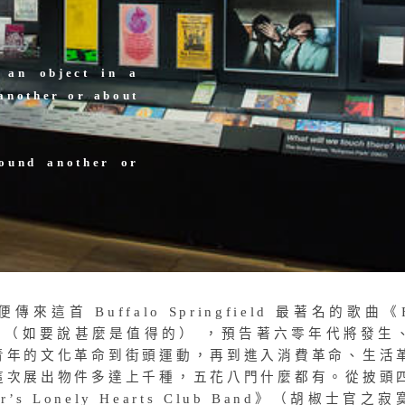
 an object in a
another or about
round another or
這首 Buffalo Springfield 最著名的歌曲《F
orth》（如要說甚麼是值得的） ，預告著六零年代將發生
青年的文化革命到街頭運動，再到進入消費革命、生活
這次展出物件多達上千種，五花八門什麼都有。從披頭
er’s Lonely Hearts Club Band》（胡椒士官之