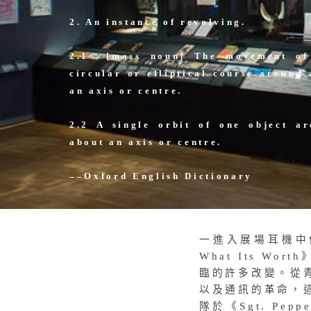
2. An instance of revolving.
2.1
[mass noun]
The movement of
circular or elliptical course
around 
an axis or centre.
2.2 A single orbit of one object a
about an axis or centre.
––Oxford English Dictionary
一進入展場耳機中便傳來
What Its W
臨的許多改變。從
以及通訊的革命，
隊於《Sgt. Pepp