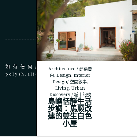
商務合作
如有任何廣告、商務合作，請 email 至
Architecture / 建築告
polysh.alice@gmail.com
白
,
Design
,
Interior
Design/ 空間敘事
,
Living
,
Urban
Discovery / 城市記號
島嶼恬靜生活
步調：馬廄改
© 2023
THEPOLYSH.COM
建的雙生白色
小屋
BACK TO TOP