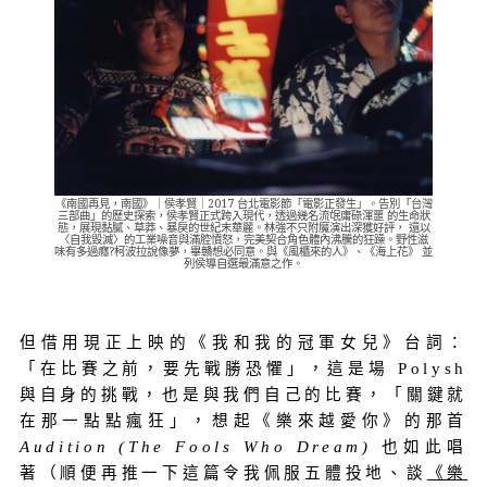
《南國再見，南國》｜侯孝賢｜2017 台北電影節「電影正發生」。告別「台灣
三部曲」的歷史探索，侯孝賢正式跨入現代，透過幾名流氓庸碌渾噩 的生命狀
態，展現黏膩、草莽、暴戾的世紀末華麗。林強不只附魔演出深獲好評， 還以
〈自我毀滅〉的工業噪音與滿腔憤怒，完美契合角色體內沸騰的狂躁。野性滋
味有多過癮?柯波拉說像夢，畢贛想必同意。與《風櫃來的人》、《海上花》 並
列侯導自選最滿意之作。
但借用現正上映的《我和我的冠軍女兒》台詞：
「在比賽之前，要先戰勝恐懼」，這是場 Polysh
與自身的挑戰，也是與我們自己的比賽，「關鍵就
在那一點點瘋狂」，想起
《樂來越愛你》的那首
Audition (The Fools Who Dream)
也如此唱
著（順便再推一下這篇令我佩服五體投地、談
《樂