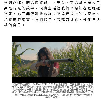
來越愛你》
的影像致敬
）。畢竟，
電影聚焦著人生
某段時光的故事，現實生活裡我們也宛如在景框裡
行走、心底無聲咀嚼台詞；不論螢幕上的是奇想、
現實或超現實，我們觀看、尋找的身影，都是生活
裡的自己。
《鷹爪下的國度》｜Mikhail RED｜2017 台北電影節「當代電影現狀」。農家
女孩 Maya 誤闖禁地，獵殺了瀕臨絕種的菲律賓鷹，那一槍也為她和相依為 命
的父親帶來了一連串的噩運。同時，年輕警察被令停止追查一樁神秘的巴士失
蹤案，轉而盤查逮捕 Maya 與她的父親。兩樁案件看似無關，卻隱隱相連。 本
片為菲律賓新銳導演 Mikhail Red 第二部作品，劇情緊湊，帶著類型元素卻不
失政治深度。