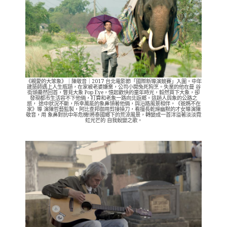
《親愛的大笨象》｜陳敬音｜2017 台北電影節「國際新導演競賽」入圍。中年
建築師遇上人生瓶頸，在家被老婆嫌棄，公司小開兔死狗烹。失業的他在曼 谷
街頭驀然回首，瞥見大象 Pop Eye，憶起歡快的童年時光，毅然買下大象，卻
發現都市生活容不下他倆，打算和老象一路向北返鄉。這趟人與象的公路之
旅， 途中狀況不斷，所幸萬能的象鼻領著他倆，與沿路風景相伴。《爸媽不在
家》導 演陳哲藝監製，阿比查邦御用剪接操刀，看擅長乾燥幽默的才女導演陳
敬音，用 象鼻對抗中年危機!將泰國鄉下的荒涼風景，轉變成一首洋溢著淡淡霓
虹光芒的 自我蛻變之歌。