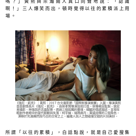
嗎？」黃熙與宗瀚兩人異口同聲地說：「認識
啊！」三人爆笑而出，頓時覺得以往的累積派上用
場。
《強尼．凱克》｜黃熙｜2017 台北電影節「國際新導演競賽」入圍。導演黃熙
首部劇情長片《強尼‧凱克》，由侯孝賢導演班底打造，侯導親自監製、姚宏
易攝影、林強與許志遠配樂。透過三個孤獨的靈魂、細膩的情感描述，呈現年
輕創作者眼中的當代脈動與失落。柯宇綸、瑞瑪席丹、黃遠詮釋的三個角色，
漂移於充滿偶然與巧合的日常之上，編織人與人之間碰撞交錯的片刻美好。
所謂「以往的累積」，白話點說，就是自己愛搜集