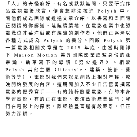
「人」的奇怪癖好。有名或默默無聞，只要研究作
品或認識後欣賞，便會想辦法拉進 Polysh 中，
讓他們成為團隊或透過文章介紹，以書寫和畫面讓
正閱讀的你認識。陸陸續續地，在電影產業中也認
識幾位才華洋溢或有經驗的創作者，他們正逐漸以
各種方式成為 Polysh 的養分。回顧 Polysh 第
一篇電影相關文章是在 2015 年底，由當時剛卸
下 Maison Motion 美昇國際影業總監身份的孫
宗瀚，執筆寫下的導讀《努火邊界》。相較
Polysh 其他主題（lifestyle、建築、設計、藝
術等等），電影對我們來說是網站上相對年輕、較
晚開始發展的內容，這期間加入不少自告奮勇撰寫
電影的優秀寫手——有的純粹熱愛電影，有的本身
學習電影，有的正在電影、表演藝術產業奮鬥；我
們在電影上的探索，離經驗豐富還有段距離，但正
努力深耕。