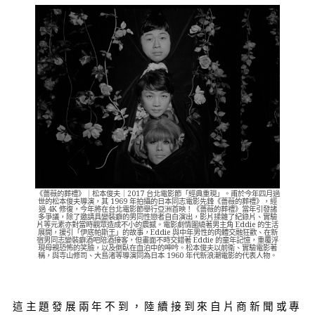
《薔薇的葬禮》｜松本俊夫｜2017 台北電影節「經典重現」。甫於今年四月過
世的松本俊夫導演，其 1969 年拍攝的日本同志電影先鋒《薔薇的葬禮》，經
過 4K 修復，今年將在台北電影節舉行亞洲首映！《薔薇的葬禮》當年引發諸
多爭議，除了邀請具變裝癖的男同性戀者自白演出，影片揉雜了紀錄片、實驗
片等元素亦對當時觀眾造成不小的震撼。電影劇情圍繞著男主角 Eddie 的生活
展開，援引「伊底帕斯王」的故事，Eddie 與中年男性的肉體交融狂歡、在新
宿男同志變裝癖酒吧陪酒接客，但畫面不時交錯著 Eddie 的童年記憶，重覆浮
現母親恐怖的笑臉，以及倒臥在血泊中的呻吟。松本俊夫以前衛、實驗電影著
稱，與寺山修司、大島渚等導演同為日本 1960 年代新浪潮電影的代表人物。
這主題發展兩年不到，陸續接到來自片商新聞或專