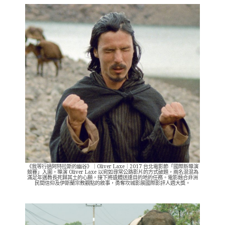
《我等行過阿特拉斯的幽谷》｜Oliver Laxe｜2017 台北電影節「國際新導演
競賽」入圍。導演 Oliver Laxe 以宛如尋常公路影片的方式破題，兩名混混為
滿足年邁教長死歸其土的心願，接下將遺體送達目的地的任務。電影融合非洲
民間信仰及伊斯蘭宗教觀點的敘事，勇奪坎城影展國際影評人週大獎。