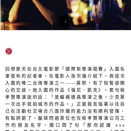
回想那天在台北電影節「國際新導演競賽」入圍名
單發布的記者會，在電影人孫宗瀚介紹下，與這次
入圍的唯二台灣導演之一——黃熙，有了短暫卻開
心的交談。她入圍的作品《強尼．凱克》，套句侯
孝賢導演說的話：「是繼楊德昌導演之後，少見第
一次出手就拍城市的作品。」正當我苦惱著以往自
己在活動社交場合八面玲瓏的能力沒有順利發揮、
有點詞窮了，腦袋閃過某位也在侯孝賢導演公司工
作的朋友名字，隨口問了句「那你認識 xxx