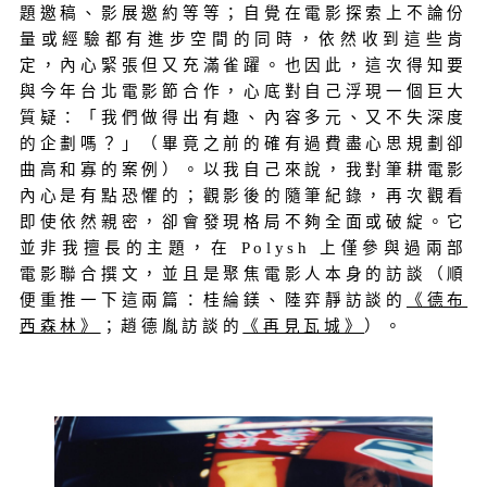
題邀稿、影展邀約等等；自覺在電影探索上不論份
量或經驗都有進步空間的同時，依然收到這些肯
定，內心緊張但又充滿雀躍。也因此，這次得知要
與今年台北電影節合作，心底對自己浮現一個巨大
質疑：「我們做得出有趣、內容多元、又不失深度
的企劃嗎？」（畢竟之前的確有過費盡心思規劃卻
曲高和寡的案例）。以我自己來說，我對筆耕電影
內心是有點恐懼的；觀影後的隨筆紀錄，再次觀看
即使依然親密，卻會發現格局不夠全面或破綻。它
並非我擅長的主題，在 Polysh 上僅參與過兩部
電影聯合撰文，並且是聚焦電影人本身的訪談（順
便重推一下這兩篇：桂綸鎂、陸弈靜訪談的
《德布
西森林》
；趙德胤訪談的
《再見瓦城》
）。