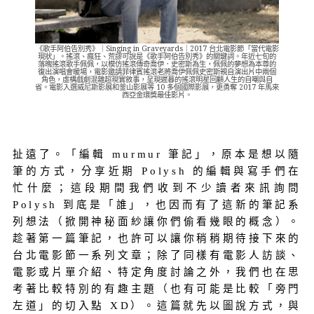
《歌手阿伯告別秀》｜Singing in Graveyards｜2017 台北電影節「當代電影
現狀」。搖滾、瘋狂、荒謬可說是《歌手阿伯告別秀》的關鍵詞。年近七旬的
落魄搖滾歌手佩佩，以模仿搖滾傳奇喬伊．史密斯為生，佩佩的夢想為本尊的
復出演唱會暖場，電影邀請菲律賓搖滾老將喬伊佩佩史密斯親自演出片中兩個
角色，虛構戲劇混雜超現實敘事，呈現遲暮的搖滾明星回顧人生的自嘲與自
省。電影入選威尼斯影展和釜山影展等 10 多個國際影展，更勇奪 2017 年馬來
西亞金環獎最佳影片。
扯遠了。「編輯 murmur 筆記」，原本是想以隨
筆的方式，分享近期 Polysh 的編輯與寫手們在
忙什麼；這段期間我們收到不少讀者來訊詢問
Polysh 到底是「誰」，也因而有了這新的筆記系
列想法（掀開神秘面紗讓你們偷看幾眼的概念）。
趁著第一篇筆記，也許可以讓你稍稍期待接下來的
台北電影節一系列文章；除了同樣有電影人訪談、
電影或片單介紹、特定角度討論之外，我們也在思
考著比較特別的有趣主題（也有可能是比較「旁門
左道」的切入點 XD）。這篇就先以圖說方式，與