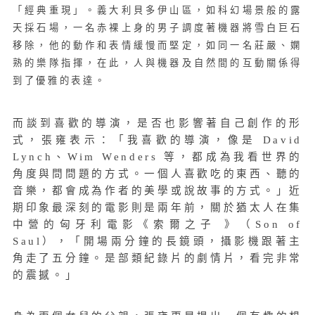
「經典重現」。義大利貝多伊山區，如科幻場景般的露
天採石場，一名赤裸上身的男子調度著機器將雪白巨石
移除，他的動作和表情緩慢而堅定，如同一名莊嚴、嫻
熟的樂隊指揮，在此，人與機器及自然間的互動關係得
到了優雅的表達。
而談到喜歡的導演，是否也影響著自己創作的形
式，張雍表示：「我喜歡的導演，像是 David
Lynch、Wim Wenders 等，都成為我看世界的
角度與問問題的方式。一個人喜歡吃的東西、聽的
音樂，都會成為作者的美學或說故事的方式。」近
期印象最深刻的電影則是兩年前，關於猶太人在集
中營的匈牙利電影《索爾之子 》（Son of
Saul），「開場兩分鐘的長鏡頭，攝影機跟著主
角走了五分鐘。是部類紀錄片的劇情片，看完非常
的震撼。」