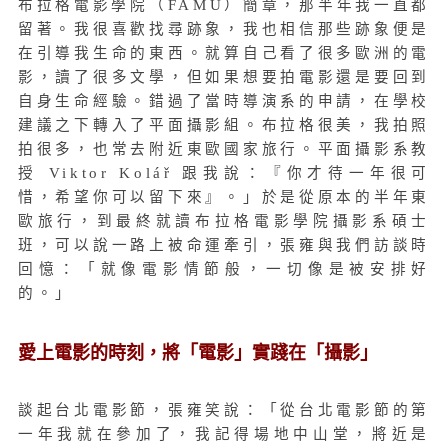
布拉格電影學院（FAMU）簡章，那半年我一直都
留著。我很喜歡找尋跡象，我也相信那些跡象便是
在引導我生命的東西。就算自己看了很多歐洲的電
影，讀了很多文學，但如果想要拍電影還是要回到
自身生命經驗。錯過了當時導演系的申請，在學校
建議之下轉入了平面攝影組。布拉格很美，我拍照
拍很多，也常去附近東歐國家旅行。平面攝影系教
授 Viktor Kolář 跟我說：『你才待一年很可
惜，希望你可以留下來』。」於是從原本的半年東
歐旅行，到最終就讀布拉格電影學院攝影系碩士
班，可以說一路上被命運牽引，張雍與我們訪談時
回憶：「就像電影情節般，一切像是被安排好
的。」
愛上電影的時刻，將「電影」實踐在「攝影」
談起台北電影節，張雍笑說：「從台北電影節的第
一年我就在參加了，我記得場地中山堂，將近是