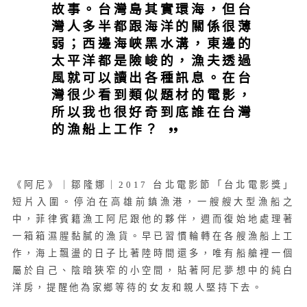
故事。台灣島其實環海，但台
灣人多半都跟海洋的關係很薄
弱；西邊海峽黑水溝，東邊的
太平洋都是險峻的，漁夫透過
風就可以讀出各種訊息。在台
灣很少看到類似題材的電影，
所以我也很好奇到底誰在台灣
的漁船上工作？
《阿尼》｜鄒隆娜｜2017 台北電影節「台北電影獎」
短片入圍。停泊在高雄前鎮漁港，一艘艘大型漁船之
中，菲律賓籍漁工阿尼跟他的夥伴，週而復始地處理著
一箱箱濕腥黏膩的漁貨。早已習慣輪轉在各艘漁船上工
作，海上飄盪的日子比著陸時間還多，唯有船艙裡一個
屬於自己、陰暗狹窄的小空間，貼著阿尼夢想中的純白
洋房，提醒他為家鄉等待的女友和親人堅持下去。