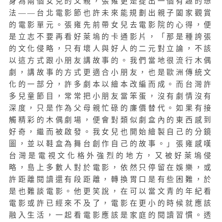
身為兩個女兒的父親，張雍更是提出一個有趣的想
法
——
台北電影節也許未來能規劃出親子闔家觀賞
的電影單元。張雍先前帶女兒去電影院的心得，便
是立志不要再看好萊塢的卡通影片，「那是種誇張
的文化侵略，只有壞人與好人的二元對立論，不該
以這方式跟小朋友講故事的。我們當地很流行木偶
劇，講故事的方式更適合小朋友，也是歐洲傳統文
化的一部分，許多劇本以繪本改編而成。而台灣許
多兒童節目，常常把小朋友當笨蛋，沒有劇情沒有
深度，只是作為父母親忙碌的廉價替代。如果有接
觸精彩的木偶劇場，便會對類似劇盒內的東西感到
好奇，繼而被啟發。我女兒也開始繪製自己的分鏡
圖，並以鞋盒為舞台創作自己的故事。」張雍感嘆
台灣是電視文化格外強烈的地方，又被好萊塢侵
略，島上多數人對於電影，依然只停留在娛樂，或
許距離閱讀還有段距離，轉換胃口是有些困難，於
是也難談電影。他更笑說，在可以當文青的年紀看
電影或許已經來不及了，電影在更小的時候就應該
融入生活，一起看電影應該是家庭的閱讀習慣。透