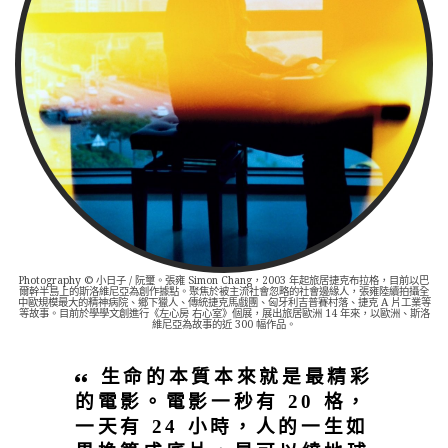
Photography © 小日子 / 阮璽。張雍 Simon Chang，2003 年起旅居捷克布拉格，目前以巴
爾幹半島上的斯洛維尼亞為創作據點。聚焦於被主流社會忽略的社會邊緣人，張雍陸續拍攝全
中歐規模最大的精神病院、鄉下獵人、傳統捷克馬戲團、匈牙利吉普賽村落、捷克 A 片工業等
等故事。目前於學學文創進行《左心房 右心室》個展，展出旅居歐洲 14 年來，以歐洲、斯洛
維尼亞為故事的近 300 幅作品。
生命的本質本來就是最精彩
的電影。電影一秒有 20 格，
一天有 24 小時，人的一生如