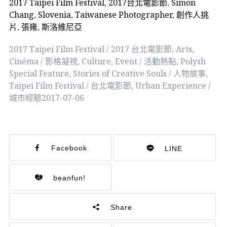
2017 Taipei Film Festival
,
2017台北電影節
,
Simon
Chang
,
Slovenia
,
Taiwanese Photographer
,
創作人挑
片
,
張雍
,
斯洛維尼亞
2017 Taipei Film Festival / 2017 台北電影節
,
Arts
,
Cinéma / 影格凝視
,
Culture
,
Event / 活動熱點
,
Polysh
Special Feature
,
Stories of Creative Souls / 人物故事
,
Taipei Film Festival / 台北電影節
,
Urban Experience /
城市經驗
2017-07-06
Facebook
LINE
beanfun!
Share