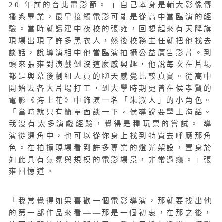
20 年前的台北電影節。 」自己本身是輔大影像傳
播系畢業，最早接觸電影可能是從高中當臨演的經
驗。當時就讀建中夜校的張雍，回想起來有天降旗
現場出現了許多黑衣人，然後校務主任就把他找去
談話，說導演相中他當臨演拍攝公益廣告影片。到
頭來張雍對演戲倒沒這麼感興趣，他說每次在片場
都是與幕後劇組人員的聊天感覺比較真實。從高中
開始去各大片場打工，到大學時期更曾在侯孝賢的
電影《海上花》中飾演一名「朱淑人」的小角色。
「當時就只有簡單面談一下，侯導說要學上海話。
我沒有太多演戲經驗，覺得是種玩票的嘗試。 導
演從選角中，也可以從你身上找到特質去呼應那角
色。在拍攝現場看到許多專業的燈光架設，置身於
如此具有氣氛與規模的電影場景，非常過癮。」張
雍回憶道。
「我常覺得如果喜歡一個電影導演，那就要找出他
的第一部作品來看
——
那是一個初衷，在那之後，