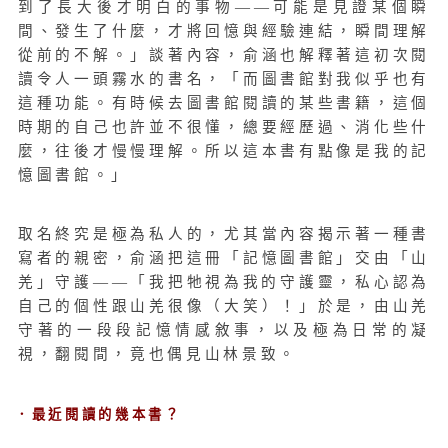
到了長大後才明白的事物——可能是見證某個瞬
間、發生了什麼，才將回憶與經驗連結，瞬間理解
從前的不解。」談著內容，俞涵也解釋著這初次閱
讀令人一頭霧水的書名，「而圖書館對我似乎也有
這種功能。有時候去圖書館閱讀的某些書籍，這個
時期的自己也許並不很懂，總要經歷過、消化些什
麼，往後才慢慢理解。所以這本書有點像是我的記
憶圖書館。」
取名終究是極為私人的，尤其當內容揭示著一種書
寫者的親密，俞涵把這冊「記憶圖書館」交由「山
羌」守護——「我把牠視為我的守護靈，私心認為
自己的個性跟山羌很像（大笑）！」於是，由山羌
守著的一段段記憶情感敘事，以及極為日常的凝
視，翻閱間，竟也偶見山林景致。
．最近閱讀的幾本書？