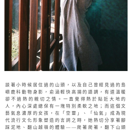
談著小時候居住過的山頭，以及自己曾經見過的島
嶼鹿科動物身影，俞涵輕快高揚的語調，有道溫暖
卻不過熱的親切之情。一直覺得熱於貼近大地的
人，內心深處總保有一塊特別柔軟之地；而這個文
藝氣息濃厚的女孩，在「空靈」、「仙氣」成為現
代流行文化形象塑造的言詞之時，她熱切分享著腳
踩泥地、翻山越嶺的體驗——爬著爬著，翻下山頭