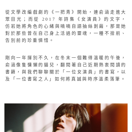
從文學改編戲劇的《一把青》開始，連俞涵走進大
眾目光；而從 2017 年詩集《女演員》的文字，
仿若她將角色的心緒與喃喃自語抽絲剝繭，那是她
對於那些曾在自己身上活過的靈魂，一種不捨前、
告別前的珍重憐惜。
剛向一年揮別不久，在冬末一個難得溫暖的午後，
俞涵像隻慵懶的貓兒，翻閱著自己近期熱衷閱讀的
書籍，與我們聊聊關於「一位女演員」的書寫，以
及「一位書寫之人」如何將真誠與時序溫柔落筆。