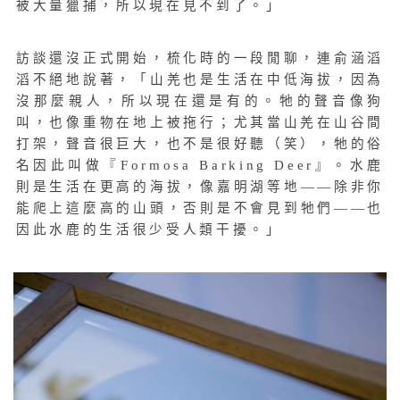
被大量獵捕，所以現在見不到了。」
訪談還沒正式開始，梳化時的一段閒聊，連俞涵滔
滔不絕地說著，「山羌也是生活在中低海拔，因為
沒那麼親人，所以現在還是有的。牠的聲音像狗
叫，也像重物在地上被拖行；尤其當山羌在山谷間
打架，聲音很巨大，也不是很好聽（笑），牠的俗
名因此叫做『Formosa Barking Deer』。水鹿
則是生活在更高的海拔，像嘉明湖等地——除非你
能爬上這麼高的山頭，否則是不會見到牠們——也
因此水鹿的生活很少受人類干擾。」