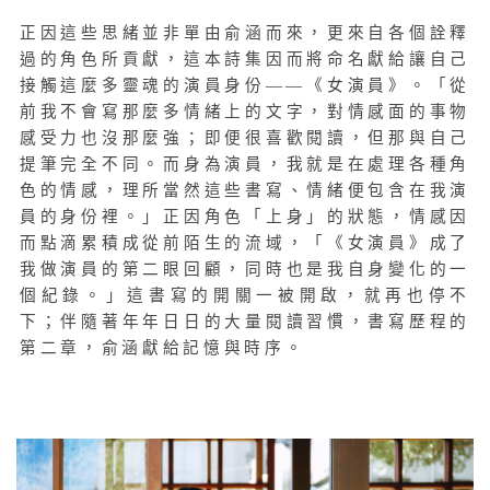
正因這些思緒並非單由俞涵而來，更來自各個詮釋
過的角色所貢獻，這本詩集因而將命名獻給讓自己
接觸這麼多靈魂的演員身份——《女演員》。「從
前我不會寫那麼多情緒上的文字，對情感面的事物
感受力也沒那麼強；即便很喜歡閱讀，但那與自己
提筆完全不同。而身為演員，我就是在處理各種角
色的情感，理所當然這些書寫、情緒便包含在我演
員的身份裡。」正因角色「上身」的狀態，情感因
而點滴累積成從前陌生的流域，「《女演員》成了
我做演員的第二眼回顧，同時也是我自身變化的一
個紀錄。」這書寫的開關一被開啟，就再也停不
下；伴隨著年年日日的大量閱讀習慣，書寫歷程的
第二章，俞涵獻給記憶與時序。