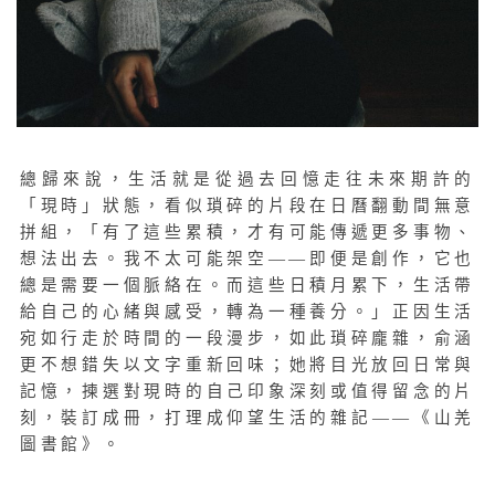
總歸來說，生活就是從過去回憶走往未來期許的
「現時」狀態，看似瑣碎的片段在日曆翻動間無意
拼組，「有了這些累積，才有可能傳遞更多事物、
想法出去。我不太可能架空——即便是創作，它也
總是需要一個脈絡在。而這些日積月累下，生活帶
給自己的心緒與感受，轉為一種養分。」正因生活
宛如行走於時間的一段漫步，如此瑣碎龐雜，俞涵
更不想錯失以文字重新回味；她將目光放回日常與
記憶，揀選對現時的自己印象深刻或值得留念的片
刻，裝訂成冊，打理成仰望生活的雜記——《山羌
圖書館》。