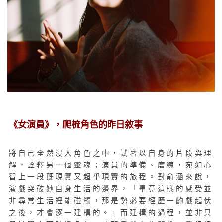
《女演員》，爬梳角色的昨日敘事
將自己全然浸入角色之中，試著以自身的片段與理
解，詮釋另一個靈魂；演員的準備、磨練，宛如心
智上一段既現實又超乎現實的旅程。
對俞涵來說，
演戲突破她自身生活的邊界，
「畢竟
這樣的感受並
非尋常生活裡能碰觸，那是勢必要經歷一齣戲起伏
之後，才會逐一建構的。」而建構的過程，並非只