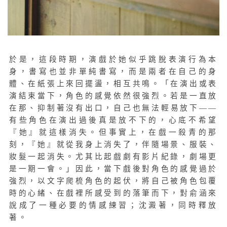
於是，這段時期，演戲於她似乎跳脫表演行為本
身，書寫也並非單純書寫，而是兩者在自己的身
體、在紙張上來回擺盪，相互共鳴。「在演出或表
演結束當下，角色的感覺依然很強烈。若是一直放
在那、抑制著沒有出口，自己也無法輕易放下——
有些角色在演出過後真是放不下的，心底不希望
『她』就這樣消失。但事實上，在戲一殺青的那
刻，『她』就從我身上消失了，伴隨場景、服裝、
妝髮一起消失。尤其比起戲劇有影片紀錄，劇場更
是一期一會。」因此，當下戲後對角色的感覺過於
強烈，以文字爬梳角色的起伏，將自己被角色包覆
時的心緒、在戲裡所感受到的落筆而下，對俞涵來
說成了一種必要的情感練習；沈澱著，同時釋放
著。