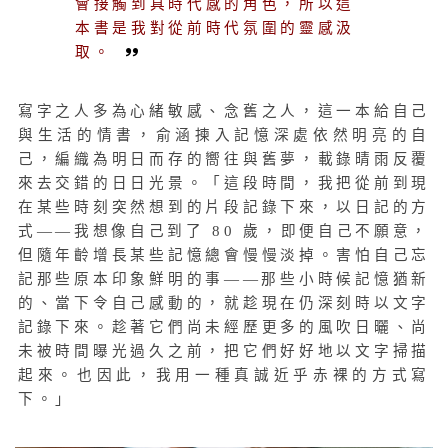
會接觸到具時代感的角色，所以這
本書是我對從前時代氛圍的靈感汲
取。
寫字之人多為心緒敏感、念舊之人，這一本給自己
與生活的情書，俞涵揀入記憶深處依然明亮的自
己，編織為明日而存的嚮往與舊夢，載錄晴雨反覆
來去交錯的日日光景。「這段時間，我把從前到現
在某些時刻突然想到的片段記錄下來，以日記的方
式——我想像自己到了 80 歲，即便自己不願意，
但隨年齡增長某些記憶總會慢慢淡掉。害怕自己忘
記那些原本印象鮮明的事——那些小時候記憶猶新
的、當下令自己感動的，就趁現在仍深刻時以文字
記錄下來。趁著它們尚未經歷更多的風吹日曬、尚
未被時間曝光過久之前，把它們好好地以文字掃描
起來。也因此，我用一種真誠近乎赤裸的方式寫
下。」