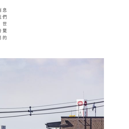
喘息
我們
 世
旁騖
易的