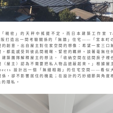
「親密」的天秤中搖擺不定，而日本建築工作室 Ta
s 便在大阪打造出一間考驗關係的「無牆」住宅——「宮本町
現的創意，出自屋主對住家空間的想像：希望一家三口
間，都能感受到彼此間親暱、緊密的羈絆。談著毫無任
，建築團隊解釋屋主的想法，「收納空間在這間房子裡
們（屋主）認為不需要把私人物品遮蔽起來。」根據屋
chitects 設計出一個「無縫相融」的住宅空間——看似
關係，卻不影響居住的機能；在設計的巧妙細節與角度
員的隱私。