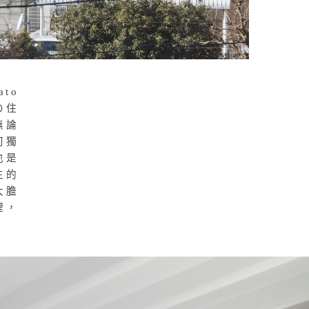
to
の住
無論
何獨
也是
主的
大膽
裡，