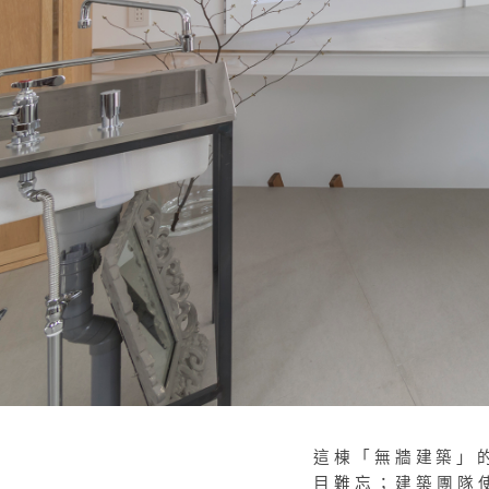
這棟「無牆建築」
目難忘；建築團隊使