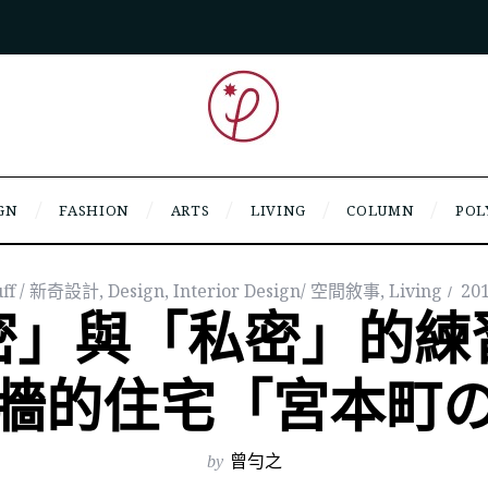
GN
FASHION
ARTS
LIVING
COLUMN
POL
tuff / 新奇設計
,
Design
,
Interior Design/ 空間敘事
,
Living
20
密」與「私密」的練
牆的住宅「宮本町
by
曾勻之