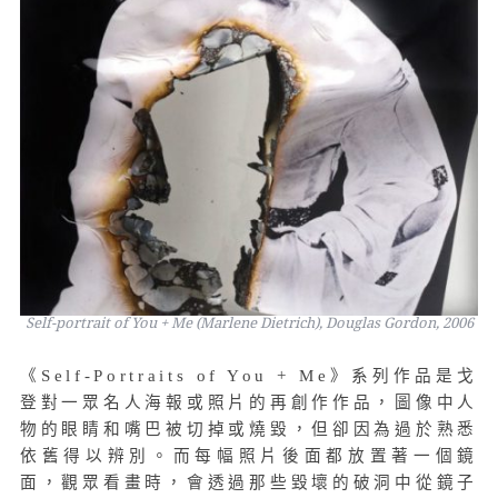
Self-portrait of You + Me (Marlene Dietrich), Douglas Gordon, 2006
《Self-Portraits of You + Me》系列作品是戈
登對一眾名人海報或照片的再創作作品，圖像中人
物的眼睛和嘴巴被切掉或燒毀，但卻因為過於熟悉
依舊得以辨別。而每幅照片後面都放置著一個鏡
面，觀眾看畫時，會透過那些毀壞的破洞中從鏡子