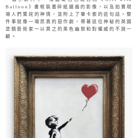
Balloon》畫框裝置碎紙鋸齒的影像，以及拍賣現
場人們驚詫的神情，並附上了畢卡索的這句話。整
件事就像一場昂貴的惡作劇，帶著這位神秘的英國
塗鴉藝術家一以貫之的黑色幽默和對權威的不屑一
顧。