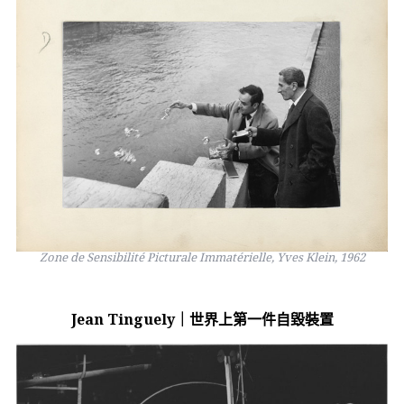
Zone de Sensibilité Picturale Immatérielle, Yves Klein, 1962
Jean Tinguely｜世界上第一件自毀裝置