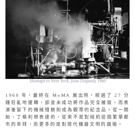
Homage to New York, Jean Tinguely, 1960
1960 年，最終在 MoMA 展出時，經過了 27 分
鐘狂亂地運轉，卻並未成功將作品完全摧毀，而表
演後留下的機械殘骸則成為觀眾的紀念品。從一開
始，丁格利想表達的，從來不是對紐約這個繁華都
市的崇拜，而更多的是對現代機器文明的諷喻。