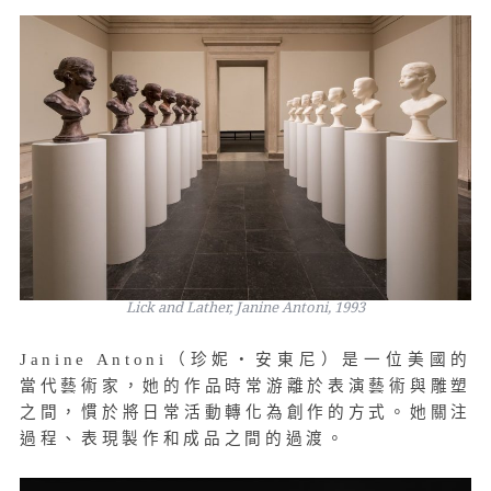
Lick and Lather, Janine Antoni, 1993
Janine Antoni（珍妮・安東尼）是一位美國的
當代藝術家，她的作品時常游離於表演藝術與雕塑
之間，慣於將日常活動轉化為創作的方式。她關注
過程、表現製作和成品之間的過渡。