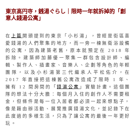
東京高円寺，銭湯ぐらし｜限時一年就拆掉的「創
意人錢湯公寓」
在
上篇
開頭提到的東京「小杉湯」，曾經是街區喜
愛錢湯的人們聚集的地方，而一旁一棟無衛浴設備
的公寓，因為建築老舊，原本就預定在 2018 年
拆除。建築師加藤優一聚集一群包含設計師、編
輯、製作人、插畫家、音樂人、企劃等角色的年輕
團隊，以及小杉湯第三代繼承人平松佑介，在
2017 年直接把這棟舊公寓改造成了限時 1 年、
擁有 12 間房間的「
錢湯公寓
」實驗計畫。這個團
隊的想法十分大膽：每個月入住的創作人不需要租
金，但條件是每一位入居者都必須一起來想點子，
像是藉由辦活動、展覽推廣錢湯文化，並記錄下在
此度過的多樣生活，只為了讓公寓的最後一年更好
玩。