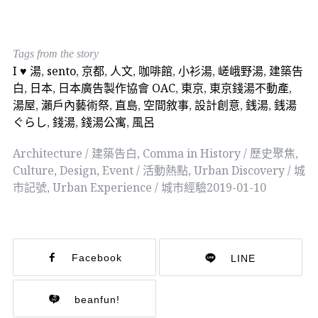
Tags from the story
I ♥ 湯
,
sento
,
京都
,
人文
,
咖啡館
,
小衫湯
,
嵯峨野湯
,
建築告
白
,
日本
,
日本廣告製作協會 OAC
,
東京
,
東京錢湯不動產
,
湯屋
,
瀨戶內藝術祭
,
直島
,
空間敘事
,
設計創意
,
銭湯
,
銭湯
ぐらし
,
錢湯
,
錢湯公寓
,
風呂
Architecture / 建築告白
,
Comma in History / 歷史聚焦
,
Culture
,
Design
,
Event / 活動熱點
,
Urban Discovery / 城
市記號
,
Urban Experience / 城市經驗
2019-01-10
Facebook
LINE
beanfun!