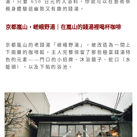
湯，只要 650 日元的入浴料，你就可以在藝術祭
親身體驗這幽默又有趣的錢湯。
京都嵐山，嵯峨野湯｜在嵐山的錢湯裡喝杯咖啡
京都嵐山的老錢湯「嵯峨野湯」，被改造為一間上
下兩層的咖啡館。主人完整保留了那些極富錢湯特
色的元素——門口的小招牌、沐浴鏡子、蛇口（水
龍頭），以及下陷的浴池。