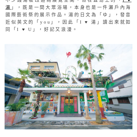
不少錢湯被改造為展覽空間，但在直島上的「
I ♥
湯
」，既是一間大眾浴場，本身也是一件瀨戶內海
國際藝術祭的展示作品。湯的日文為「ゆ」，發音
近似英文的「you」，因此「I ♥ 湯」讀出來就如
同「I ♥ U」，好記又浪漫。