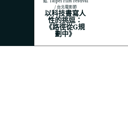
點
,
Taipei Film Festival
/ 台北電影節
以科技書寫人
性的挑逗：
© 2023
THEPOLYSH.COM
《路徑從G規
劃中》
BACK TO TOP