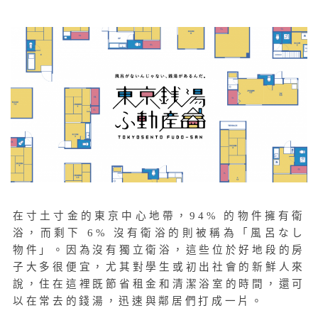
在寸土寸金的東京中心地帶，94% 的物件擁有衛
浴，而剩下 6% 沒有衛浴的則被稱為「風呂なし
物件」。因為沒有獨立衛浴，這些位於好地段的房
子大多很便宜，尤其對學生或初出社會的新鮮人來
說，住在這裡既節省租金和清潔浴室的時間，還可
以在常去的錢湯，迅速與鄰居們打成一片。