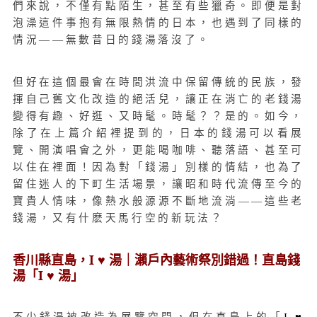
們來說，不僅有點陌生，甚至有些獵奇。即便是對
泡澡這件事抱有無限熱情的日本，也遇到了同樣的
情況——無數昔日的錢湯落沒了。
但好在這個最會在時間洪流中保留傳統的民族，發
揮自己舊文化改造的絕活兒，讓正在消亡的老錢湯
變得有趣、好逛、又時髦。時髦？？是的。如今，
除了在上篇介紹裡提到的，日本的錢湯可以看展
覽、開演唱會之外，更能喝咖啡、聽落語、甚至可
以住在裡面！因為對「錢湯」別樣的情結，也為了
留住迷人的下町生活場景，讓昭和時代流傳至今的
寶貴人情味，像熱水般源源不斷地流淌——這些老
錢湯，又有什麽天馬行空的新玩法？
香川縣直島，I ♥ 湯｜瀨戶內藝術祭別錯過！直島錢
湯「I ♥ 湯」