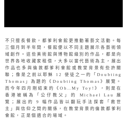
不只擅長餐飲，都爹利會館更推動著藝文活動。每
三個月到半年間，餐館便以不同主題展示各藝術領
域創作。這些美術館與博物館級別的作品，都是向
世界各地收藏家租借，大多以當代藝術為主，展出
作品也多與倫敦都爹利會館或教堂背景有些許關
聯；像是之前以耶穌 12 使徒之一的「Doubting
Thomas」為題的《Doubting Thomas》展覽。
而今年四月剛結束的《Oh..My Toy!》，則是在
香港被稱為「公仔教父」的 Michael Lau 展
覽；展出的 9 幅作品皆以翻玩手法探套「救世
主」與信仰之間的關係，在教堂背景的倫敦都爹利
會館，正是個適合的場域。