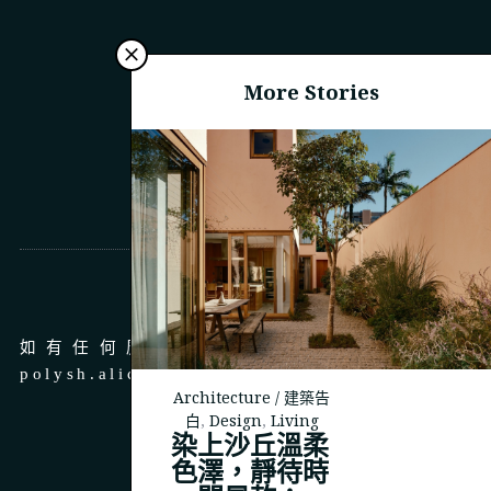
More Stories
商務合作
如有任何廣告、商務合作，請 email 至
polysh.alice@gmail.com
Architecture / 建築告
白
,
Design
,
Living
染上沙丘溫柔
色澤，靜待時