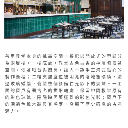
善用教堂本身的挑高空間，餐館以開放式的型態分
為兩層樓。一樓底處，教堂古色古香的神壇包覆著
空間，依著吧台與廚房，讓人一窺手工港式點心的
製作過程；二樓夾層座位被明亮的落地窗環繞，透
過玻璃矮牆，俯望整個餐館在光影下的景緻。一面
面的窗戶有著古老的拱形輪廓，保留中間教堂原有
的彩色玻璃，隱隱映照著迷離的彩色光影；窗戶下
的深褐色橡木牆與其呼應，突顯了歷史遺產的古老
魅力。