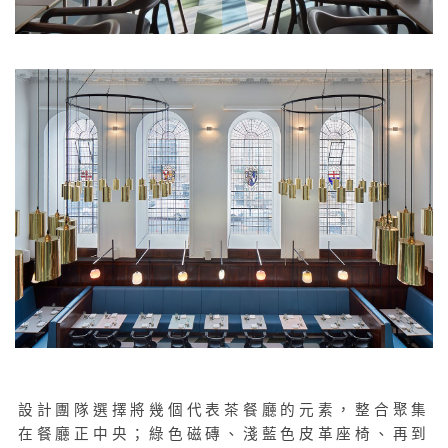
設計團隊選擇將幾個代表茶餐廳的元素，整合聚集
在餐廳正中央；綠色磁磚、淺藍色皮革座椅、再到