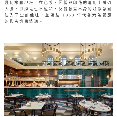
幾何橡膠地板，在色系、圖騰與印花的運用上看似
大膽，卻絲毫也不違和，反替教堂本身的莊嚴氛圍
注入了些許趣味，並帶點 1960 年代香港茶餐廳
的復古懷舊情調。