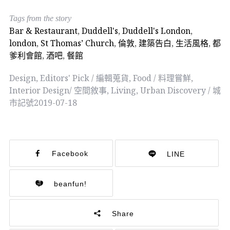
Tags from the story
Bar & Restaurant
,
Duddell's
,
Duddell's London
,
london
,
St Thomas’ Church
,
倫敦
,
建築告白
,
生活風格
,
都
爹利會館
,
酒吧
,
餐館
Design
,
Editors' Pick / 編輯蒐貨
,
Food / 料理嘗鮮
,
Interior Design/ 空間敘事
,
Living
,
Urban Discovery / 城
市記號
2019-07-18
Facebook
LINE
beanfun!
Share