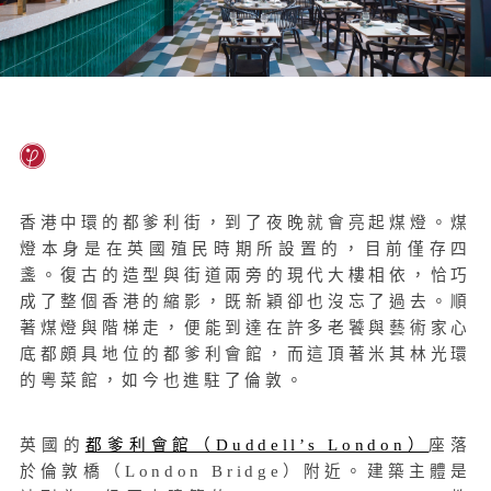
香港中環的都爹利街，到了夜晚就會亮起煤燈。煤
燈本身是在英國殖民時期所設置的，目前僅存四
盞。復古的造型與街道兩旁的現代大樓相依，恰巧
成了整個香港的縮影，既新穎卻也沒忘了過去。順
著煤燈與階梯走，便能到達在許多老饕與藝術家心
底都頗具地位的都爹利會館，而這頂著米其林光環
的粵菜館，如今也進駐了倫敦。
英國的
都爹利會館（Duddell’s London）
座落
於倫敦橋（London Bridge）附近。建築主體是