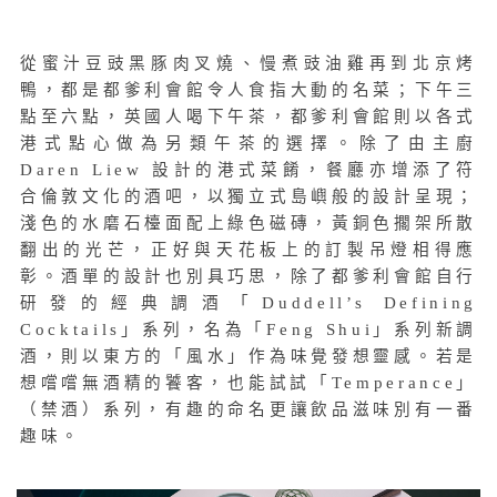
從蜜汁豆豉黑豚肉叉燒、慢煮豉油雞再到北京烤
鴨，都是都爹利會館令人食指大動的名菜；下午三
點至六點，英國人喝下午茶，都爹利會館則以各式
港式點心做為另類午茶的選擇。除了由主廚
Daren Liew 設計的港式菜餚，餐廳亦增添了符
合倫敦文化的酒吧，以獨立式島嶼般的設計呈現；
淺色的水磨石檯面配上綠色磁磚，黃銅色擱架所散
翻出的光芒，正好與天花板上的訂製吊燈相得應
彰。酒單的設計也別具巧思，除了都爹利會館自行
研發的經典調酒「Duddell’s Defining
Cocktails」系列，名為「Feng Shui」系列新調
酒，則以東方的「風水」作為味覺發想靈感。若是
想嚐嚐無酒精的饕客，也能試試「Temperance」
（禁酒）系列，有趣的命名更讓飲品滋味別有一番
趣味。