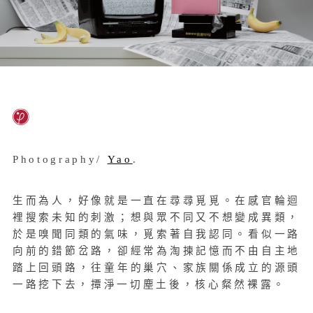
Photography/
Yao
.
生而為人，好像就是一直在尋尋覓覓。在感官輪迴
裡搜索未知的刺激；想與眾不同又不想變成異類，
於是嗅聞同類的氣味，覓索著自我認同。看似一路
向前的錯節岔路，卻經常為淘揀記憶而不由自主地
踏上回頭路，往童年的巢穴、家族關係成立的源頭
一路挖下去，撢淨一切塵土後，核心粲然裸露。