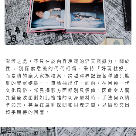
澎湃之處，不只在於內容承載的滔天震撼力，關於
性 / 別探索意識的代代相傳、秉持「好玩就好」
而累積的龐大家族檔案、跨越疆界記錄各種酷兒族
群的豐富姿態
⋯⋯
無論抽出任一面向，在回顧一代
文化風俗、常民攝影方面都別具價值，因此令人驚
異登曼波面對如此複雜的切身題材時，手法何以精
準如常，甚至在犀利探問和同理之間，以攝影交出
超乎期待的回應。