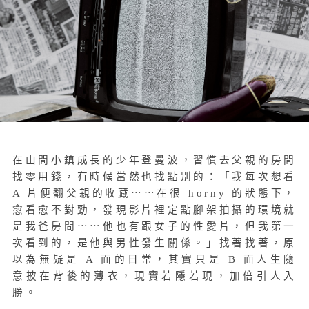
在山間小鎮成長的少年登曼波，習慣去父親的房間
找零用錢，有時候當然也找點別的：「我每次想看
A 片便翻父親的收藏
⋯⋯
在很 horny 的狀態下，
愈看愈不對勁，發現影片裡定點腳架拍攝的環境就
是我爸房間
⋯⋯
他也有跟女子的性愛片，但我第一
次看到的，是他與男性發生關係。」找著找著，原
以為無疑是 A 面的日常，其實只是 B 面人生隨
意披在背後的薄衣，現實若隱若現，加倍引人入
勝。