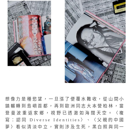
想像力是種慾望，一旦漲了便覆水難收，從山間小
鎮輾轉到島嶼首都，再到歐洲同志大本營柏林，當
登曼波重返家鄉，視野已透澈如海闊天空。〈複
寫：認同 Diverse Identities〉、〈父親的中國
夢〉看似清淡中立，實則涉及生死，黑白照與同一