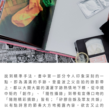
說到精準手法，書中第一部分令人印象深刻的一
點，即為滿滿的手跡。登曼波之父自拍的錄影帶
上，都以大開大闔的瀟灑字跡熱情地下標，從中規
中矩的「創作」、「隨性攝錄」到帶有宣傳口吻的
「陽剛精彩摘錄」皆有；「矽膠自娛及眾友共娛」
以有點詩意的節奏大方地揭露內容，欲言又止的