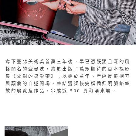
奪下臺北美術獎首獎三年後，早已憑既猛且深的風
格聞名的登曼波，終於出版了萬眾期待的首本攝影
集《父親的錄影帶》；以始於童年、歷經反覆探索
與顛覆的自述開場，集結獲獎後幾檔循鮮明脈絡盛
放的展覽及作品，串成近 500 頁洶湧來襲。