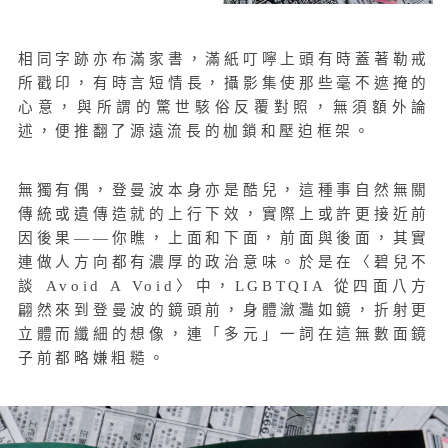
相同字跡亦布滿家書，滿紙叮嚀上頭有時蓋著勒戒
所戳印，有時言短情長，攝影集使那些毫不遮掩的
心意，與所謂的驚世駭俗反覆對照，無須額外論
述，便推翻了源遠流長的枷鎖和壓迫框架。
無獨有偶，登曼波本身亦是酷兒，這種事自然無關
傳統或遺傳造就的上行下效，實際上或許更接近前
因後果——你瞧，上面和下面，前面與後面，其實
連做人方向都有濃厚的政治意味。於是在〈碧兒不
談 Avoid A Void〉中，LGBTQIA 從四面八方
翩然來到登曼波的鏡頭前，身體瀲灩如鏡，折射更
立體而纖細的想像，連「多元」一詞在這無數面鏡
子前都略嫌粗糙。