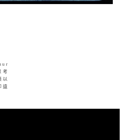
ur
據考
頌以
卻遠
。