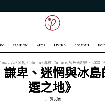
GN
FASHION
ARTS
LIVING
COLUMN
POL
néma / 影格凝視
,
Column / 專欄
,
Culture
,
鯨魚馬戲團
2023-0
｜謙卑、迷惘與冰島
選之地》
by
黃以曦