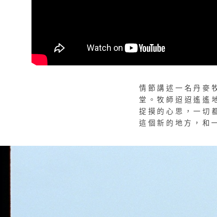
情節講述一名丹麥
堂。牧師迢迢遙遙
捉摸的心思，一切
這個新的地方，和