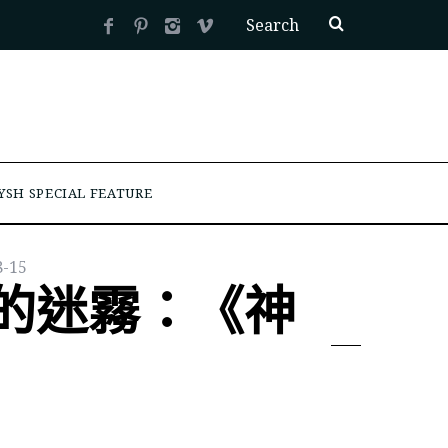
YSH SPECIAL FEATURE
8-15
的迷霧：《神