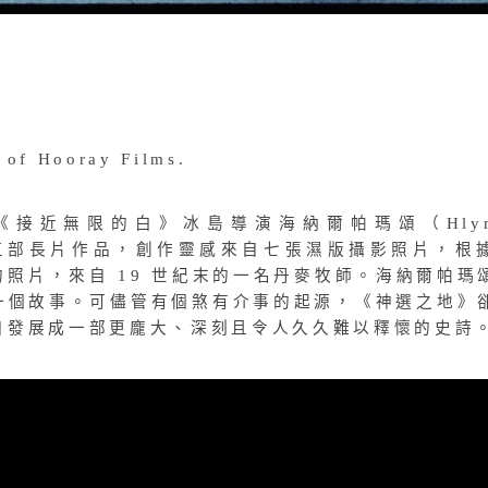
 of Hooray Films.
接近無限的白》冰島導演海納爾帕瑪頌（Hlyn
的第三部長片作品，創作靈感來自七張濕版攝影照片，根
的照片，來自
19
世紀末的一名丹麥牧師。海納爾帕瑪
一個故事。可儘管有個煞有介事的起源，《神選之地》
自發展成一部更龐大、深刻且令人久久難以釋懷的史詩