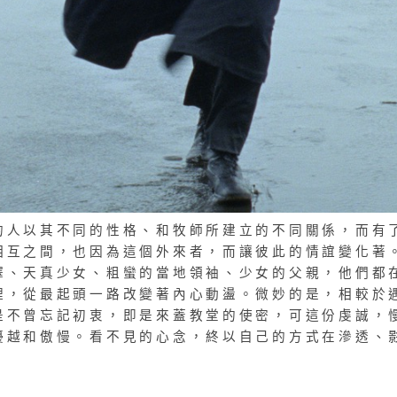
的人以其不同的性格、和牧師所建立的不同關係，而有
相互之間，也因為這個外來者，而讓彼此的情誼變化著
譯、天真少女、粗蠻的當地領袖、少女的父親，他們都
裡，從最起頭一路改變著內心動盪。微妙的是，相較於
是不曾忘記初衷，即是來蓋教堂的使密，可這份虔誠，
優越和傲慢。看不見的心念，終以自己的方式在滲透、