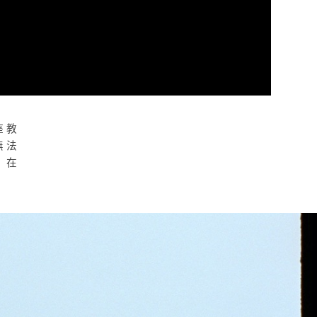
座教
無法
，在