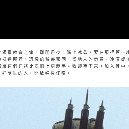
牧師奉教會之命，離開丹麥，踏上冰島，要在那裡蓋一
地抵達那裡，環境的貧瘠艱困，當地人的敵意、冷漠或
都讓這個任務比表面上更棘手。牧師待下來，加入其中
一群陌生的人，開啟整幢任務。