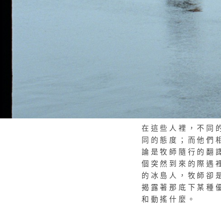
在這些人裡，不同
同的態度；而他們
論是牧師隨行的翻
個突然到來的際遇
的冰島人，牧師卻
揭露著那底下某種
和動搖什麼。