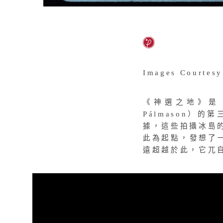
Images Courtesy
《神選之地》是《
Pálmason）
據，這些拍攝冰島
此為起點，發想了
遠超越於此，它兀