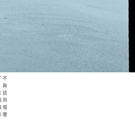
了不
。無
在這
遇到
慢慢
影響