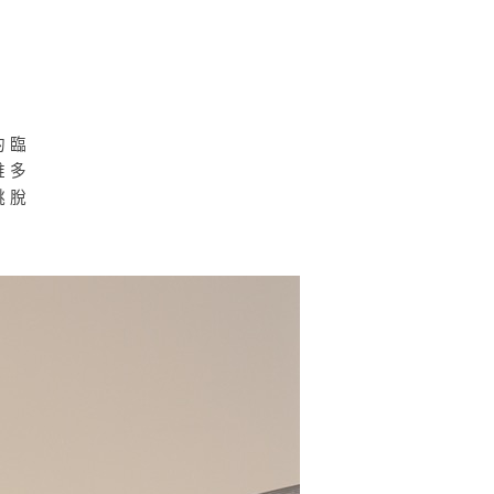
的臨
維多
跳脫