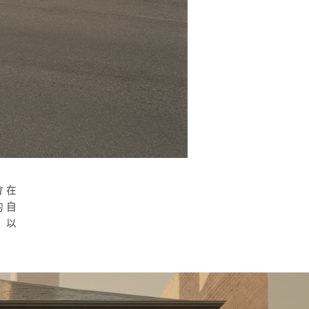
會在
計的自
，以