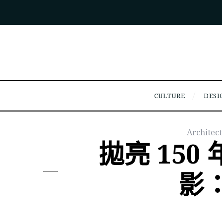
CULTURE
DESI
Archite
拋亮 15
影：