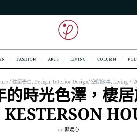
GN
FASHION
ARTS
LIVING
COLUMN
POL
cture / 建築告白
,
Design
,
Interior Design/ 空間敘事
,
Living
2
0 年的時光色澤，棲
KESTERSON HO
by
鄭媛心