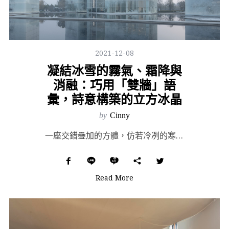
2021-12-08
凝結冰雪的霧氣、霜降與
消融：巧用「雙牆」語
彙，詩意構築的立方冰晶
by
Cinny
一座交錯疊加的方體，仿若冷冽的寒氣自水面凝結而起——位於中國河南新鄉市的「新鄉文化旅遊中心」（Xin...
Read More