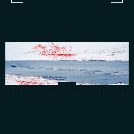
Arts
光所寫下的物理詩：攝影師王昱的鏡與窗