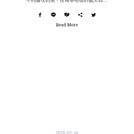
不同層次的黑，在哥本哈根的藍天白雲襯托下，訴說它的曾經，訴說丹麥設計的極簡與功能主義，訴說這片土地未...
Read More
2020-02-16