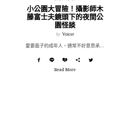
小公園大冒險！攝影師木
藤富士夫鏡頭下的夜間公
園怪談
by
Voicer
愛要面子的成年人，通常不好意思承認內心還是個幼稚鬼。就算很想請假瘋玩一整天，現實裡頂多也只能在下班後...
Read More