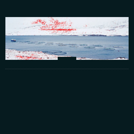
Arts
光所寫下的物理詩：攝影師王昱的鏡與窗