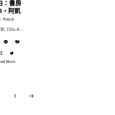
白：書房
13，阿凱
y
Polysh
撰文/ 阿凱. Film & Photography/ Manchi. 場地協力/ 海邊的卡...
ead More
3