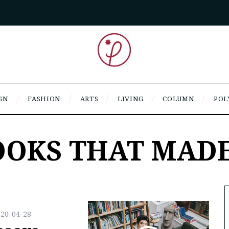
GN
FASHION
ARTS
LIVING
COLUMN
POL
OOKS THAT MAD
020-04-28