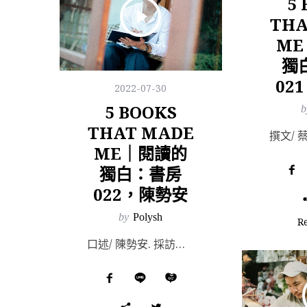
5
THA
M
獨
02
2022-07-30
5 BOOKS
b
THAT MADE
ME｜閱讀的
獨白：書房
022，陳勢安
by
Polysh
R
口述/ 陳勢安. 採訪、編整/ Alice Chan. Film & Photography...