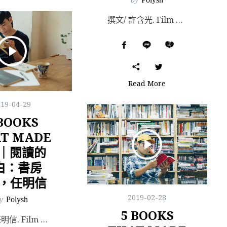
撰文/ 許含光. Film & Photography/ Manchi. Special t...
Read More
019-04-29
 BOOKS
T MADE
E｜閱讀的
白：書房
6，任明信
2019-02-28
y
Polysh
5 BOOKS
撰文/ 任明信. Film & Photography/ Manchi. Special t...