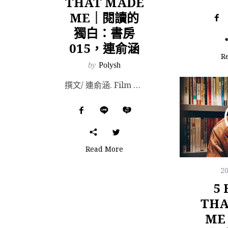
THAT MADE
ME｜閱讀的
獨白：書房
015，連俞涵
R
by
Polysh
撰文/ 連俞涵. Film & Photography/ Manchi. Special t...
Read More
2
5
THA
M