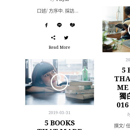
口述/ 方序中. 採訪、編整/ Alice Chan. Film & Photography...
Read More
2
5
THA
M
獨
01
2019-03-31
b
5 BOOKS