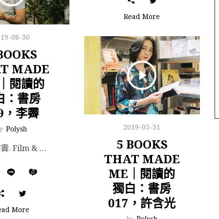
Read More
019-08-30
 BOOKS
T MADE
E｜閱讀的
白：書房
19，李霽
2019-05-31
y
Polysh
5 BOOKS
撰文/ 李霽. Film & Photography/ Manchi. 撰文/ 李霽. Fi...
THAT MADE
ME｜閱讀的
獨白：書房
017，許含光
ead More
by
Polysh