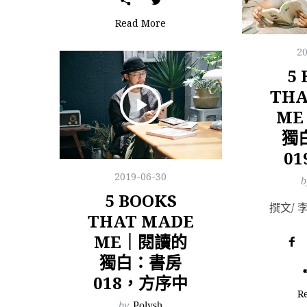
Read More
2
5
THA
M
獨
0
2019-06-30
b
5 BOOKS
THAT MADE
ME｜閱讀的
獨白：書房
018，方序中
R
by
Polysh