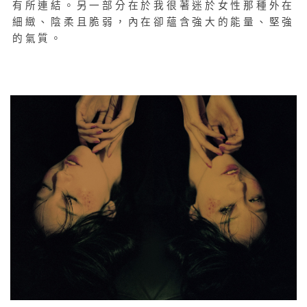
有所連結。另一部分在於我很著迷於女性那種外在
細緻、陰柔且脆弱，內在卻蘊含強大的能量、堅強
的氣質。