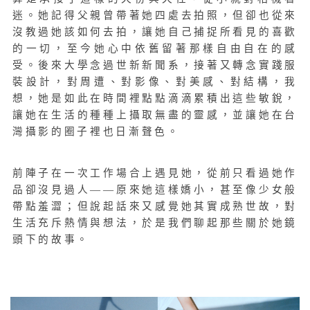
迷。她記得父親曾帶著她四處去拍照，但卻也從來
沒教過她該如何去拍，讓她自己捕捉所看見的喜歡
的一切，至今她心中依舊留著那樣自由自在的感
受。後來大學念過世新新聞系，接著又轉念實踐服
裝設計，對周遭、對影像、對美感、對結構，我
想，她是如此在時間裡點點滴滴累積出這些敏銳，
讓她在生活的種種上攝取無盡的靈感，並讓她在台
灣攝影的圈子裡也日漸聲色。
前陣子在一次工作場合上遇見她，從前只看過她作
品卻沒見過人——原來她這樣嬌小，甚至像少女般
帶點羞澀；但說起話來又感覺她其實成熟世故，對
生活充斥熱情與想法，於是我們聊起那些關於她鏡
頭下的故事。