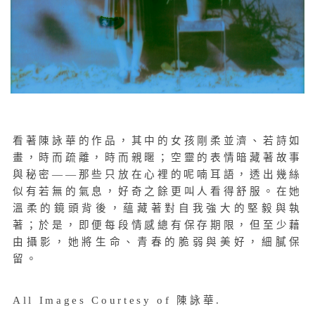
看著陳詠華的作品，其中的女孩剛柔並濟、若詩如
畫，時而疏離，時而親暱；空靈的表情暗藏著故事
與秘密——那些只放在心裡的呢喃耳語，透出幾絲
似有若無的氣息，好奇之餘更叫人看得舒服。在她
溫柔的鏡頭背後，蘊藏著對自我強大的堅毅與執
著；於是，即便每段情感總有保存期限，但至少藉
由攝影，她將生命、青春的脆弱與美好，細膩保
留。
All Images Courtesy of 陳詠華.