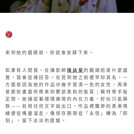
來到她的鏡頭前，你就會安靜下來。
如果有人問我，在攝影師
陳詠華
的鏡頭前是什麼感
覺，我會這樣回答。在見到她之前便早仰其名，一
方面是因為她的作品中幾乎是清一色的女性，再來
是那些畫面所帶來抑鬱卻柔和的氣質；模特舉手投
足間，她捕捉著隱隱展現的內在力量，好似只能靜
默——若用任何文字說出口，作品裡飄渺的柔美情
緒便從嘴邊溜走，像保存期限從「永恆」轉為「即
刻」，留下淡淡的遺憾。