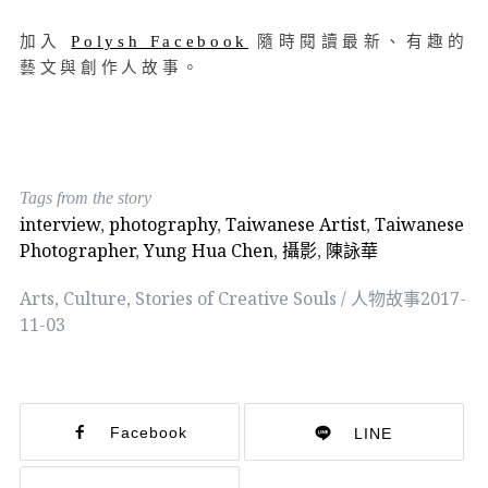
加入
Polysh Facebook
隨時閱讀最新、有趣的
藝文與創作人故事。
Tags from the story
interview
,
photography
,
Taiwanese Artist
,
Taiwanese
Photographer
,
Yung Hua Chen
,
攝影
,
陳詠華
Arts
,
Culture
,
Stories of Creative Souls / 人物故事
2017-
11-03
Facebook
LINE