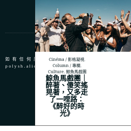
商務合作
Cinéma / 影格凝視
,
如有任何廣告、商務合作，請 email 至
Column / 專欄
,
polysh.alice@gmail.com
Culture
,
鯨魚馬戲團
鯨魚馬戲團｜
醉著、傻笑搖
晃著，又多走
了一哩路：
© 2023
THEPOLYSH.COM
《醉好的時
光》
BACK TO TOP