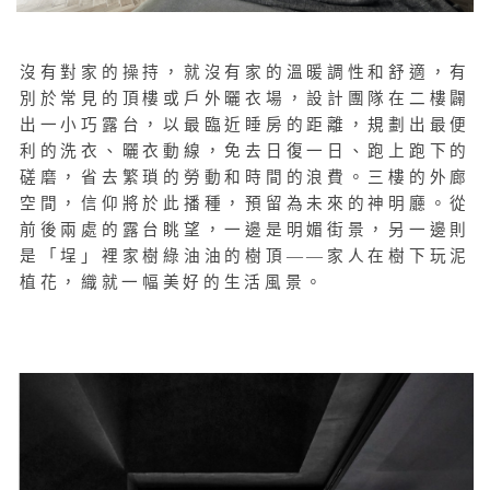
沒有對家的操持，就沒有家的溫暖調性和舒適，有
別於常見的頂樓或戶外曬衣場，設計團隊在二樓闢
出一小巧露台，以最臨近睡房的距離，規劃出最便
利的洗衣、曬衣動線，免去日復一日、跑上跑下的
磋磨，省去繁瑣的勞動和時間的浪費。三樓的外廊
空間，信仰將於此播種，預留為未來的神明廳。從
前後兩處的露台眺望，一邊是明媚街景，另一邊則
是「埕」裡家樹綠油油的樹頂——家人在樹下玩泥
植花，織就一幅美好的生活風景。