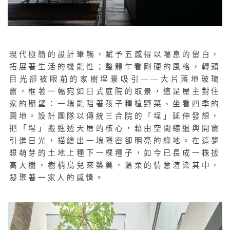
現代極簡的設計筆觸，賦予五感得以喘息的留白，
拓展著生活的機能性；整體乍看剛硬的風格，
轉頭
目光卻被眼前的家樹
埕景吸引——大片落地玻璃
窗，框著一幅宛如日式庭院的取景，這是屋主對住
家的期望：一塊能陪著孩子種植野菜、坐看四季的
園地。設計團隊以傳統三合院的「埕」延伸發想，
把「埕」搬進透天厝的核心，藉由空間縮退與開窗
引進日光，描繪出一塊隱密卻明亮的綠地。在這夢
想萌芽的土地上種下一棵種子，如今已長成一株拔
高大樹，樹梢鳥兒來築巢，溫柔的情意渲染其中，
凝聚著一家人的感情。