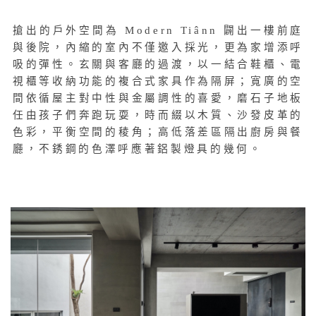
搶出的戶外空間為 Modern Tiânn 闢出一樓前庭
與後院，內縮的室內不僅邀入採光，更為家增添呼
吸的彈性。玄關與客廳的過渡，以一結合鞋櫃、電
視櫃等收納功能的複合式家具作為隔屏；寬廣的空
間
依循屋主對中性與金屬調性的喜愛，磨石子地板
任由孩子們奔跑玩耍，時而綴以木質、沙發皮革的
色彩，平衡空間的稜角；高低落差區隔出廚房與餐
廳，不銹鋼的色澤呼應著鋁製燈具的幾何。