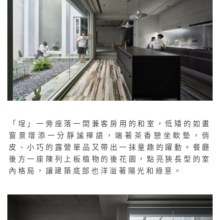
「埕」一旁座落一間兼客房用的和室，低矮的如畫
窗景增添一分靜謐禪語，端著茶香憩坐軟墊，俏
皮、小巧的露營單品又帶出一抹童趣的躍動。餐廳
後方一座陳列上板植物的後花園，點亮狹長型的室
內格局，讓建築底部也洋溢著陽光和綠意。