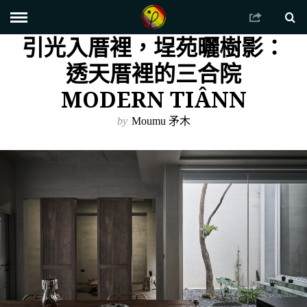
引光入厝裡，埕苑曬樹影：
透天厝裡的三合院
MODERN TIÂNN
by
Moumu 矛木