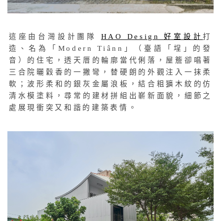
這座由台灣設計團隊
HAO Design 好室設計
打
造、名為「Modern Tiânn」（臺語「埕」的發
音）的住宅，透天厝的輪廓當代俐落，屋簷卻唱著
三合院曬穀香的一撇彎，替硬朗的外觀注入一抹柔
軟；波形柔和的銀灰金屬浪板，結合粗獷木紋的仿
清水模塗料，尋常的建材拼組出嶄新面貌，細節之
處展現衝突又和諧的建築表情。