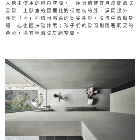
人自由使用的留白空間，一組桌椅使其自成開放式
書房。主臥室的窗框住對街樹梢的綠，澡間望外，
亦是「埕」裡穩固溫柔的婆娑樹影，暖流中放鬆身
體，心也隨扶疏伸展；孩子們的房間則跳著明亮的
色彩，適宜地溫暖灰調空間。