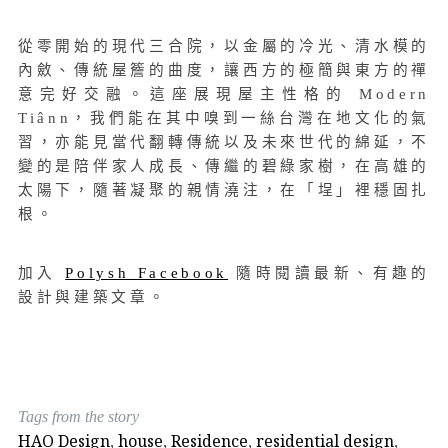
從零開始的現代三合院，以金屬的冷光、清水模的
內斂、傳統屋簷的曲度，讓西方的極簡與東方的禪
意完好交融。這座展現屋主性格的 Modern
Tiânn，我們能在其中嗅到一絲台灣在地文化的氣
習，亦能見當代翻轉傳統以及未來世代的綿延，不
變的是陪伴家人成長、傳繼的碧綠家樹，在高雄的
太陽下，隨著凝聚的親情澆注，在「埕」裡穩固扎
根。
加入
Polysh Facebook
隨時閱讀最新、有趣的
設計與建築文章。
Tags from the story
HAO Design
,
house
,
Residence
,
residential design
,