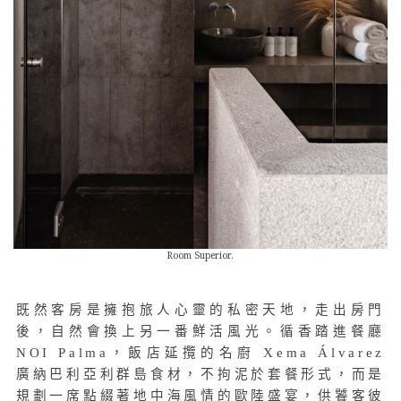
Room Superior.
既然客房是擁抱旅人心靈的私密天地，走出房門
後，自然會換上另一番鮮活風光。循香踏進餐廳
NOI Palma，飯店延攬的名廚 Xema Álvarez
廣納巴利亞利群島食材，不拘泥於套餐形式，而是
規劃一席點綴著地中海風情的歐陸盛宴，供饕客彼