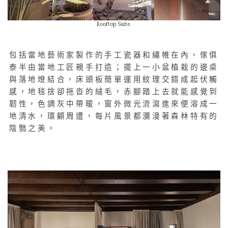
Rooftop Suite.
包括當地藝術家製作的手工瓷器和繡帷在內，傢俱
泰半由當地工匠親手打造；擺上一小盆植栽的邊桌
與落地燈結合，床頭板簡單運用紋理交錯成起伏觸
感，地毯捨卻拖沓的絨毛，赤腳踏上去就能感覺到
韌性，色調灰中帶暖，窗外微光流瀉進來便溶成一
地清水，環顧周遭，每片風景都瀰漫著森林特有的
陰翳之美。