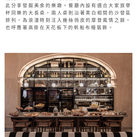
此分享發掘美食的樂趣。餐廳內設有適合大家族舉
杯同樂的大長桌，兩人桌則沿著黑白相間的沙發區
排列，為浪漫時刻注入幾絲俏皮的摩登風情之餘，
也呼應著高掛在天花板下的帆船布幔裝飾。