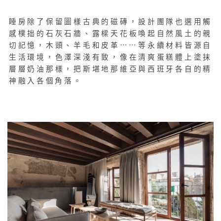
睡房除了保留圖樣古典的磁磚，設計團隊也選用觸
感樸拙的石灰石牆、露樑天花板喚起自然風土的親
切記憶，木頭、羊毛和皮革
⋯⋯
等永續材料皆源自
生活環境，色澤深淺有致，像在清爽蛋糕體上塗抹
層層奶油那樣，把斯堪地那維亞與西班牙各自的精
神融入各個角落。