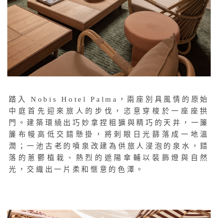
踏入 Nobis Hotel Palma，兩座別具風情的原始
中庭首先迎來旅人的步伐，恣意穿梭於一座座拱
門。建築環繞出巧妙拿捏粗獷與精巧的天井，一簾
簾布幔高低交錯懸掛，將刺眼日光篩落成一地溫
潤；一池古老的噴泉改建為供旅人浸泡的泉水，錯
落的蔥鬱植栽、熱烈的遮陽傘輔以裝飾燈與自然
光，交織出一片柔和愜意的色澤。