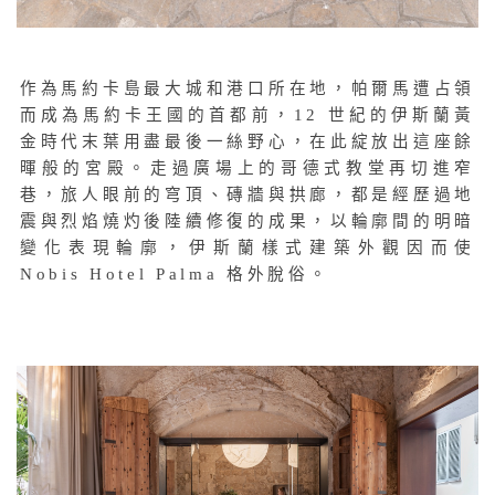
作為馬約卡島最大城和港口所在地，帕爾馬遭占領
而成為馬約卡王國的首都前，12 世紀的伊斯蘭黃
金時代末葉用盡最後一絲野心，在此綻放出這座餘
暉般的宮殿。走過廣場上的哥德式教堂再切進窄
巷，旅人眼前的穹頂、磚牆與拱廊，都是經歷過地
震與烈焰燒灼後陸續修復的成果，以輪廓間的明暗
變化表現輪廓，伊斯蘭樣式建築外觀因而使
Nobis Hotel Palma 格外脫俗。