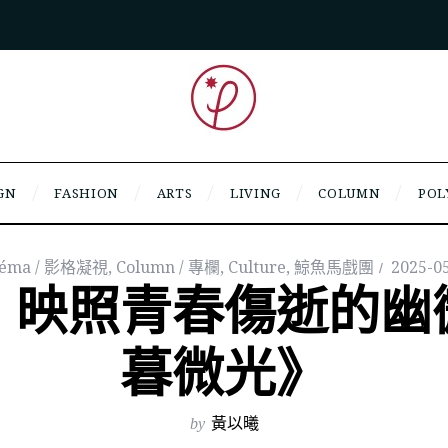
GN
FASHION
ARTS
LIVING
COLUMN
POL
néma / 影格凝視
,
Column / 專欄
,
Culture
,
鯨魚馬戲團
2025-0
｜映照青春傷逝的幽
暮微光》
by
黃以曦