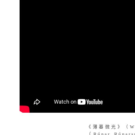
《薄暮微光》（Whe
（Rúnar R