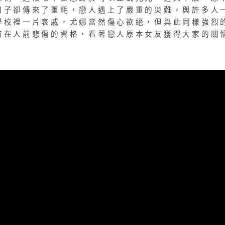
日子卻傳來了噩耗，戀人遇上了嚴重的災難，與許多人
學校裡一片哀戚，尤娜當然傷心欲絕，但與此同樣強烈
有在人前悲傷的資格，看著戀人原本女友獲得大家的關