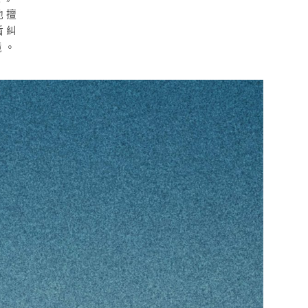
他擅
盾糾
境。