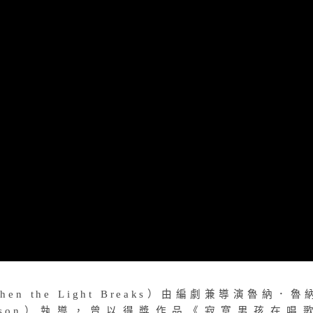
n the Light Breaks）由編劇兼導演魯納．魯
únarsson）執導，曾以得獎作品《寂寞男孩在唱