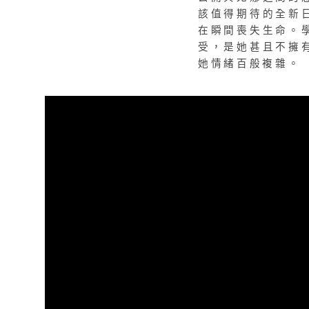
該值得期待的全新
在瞬間喪失生命。
受，是她甚且不擁
她情緒百般複雜。