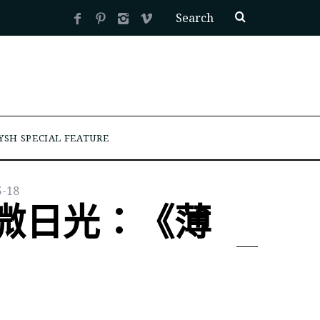
YSH SPECIAL FEATURE
5-18
微日光：《薄