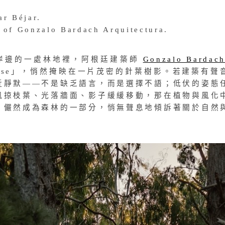
ar Béjar.
 of Gonzalo Bardach Arquitectura.
岸邊的一處林地裡，阿根廷建築師
Gonzalo Bardac
 House」，悄然掩映在一片茂密的針葉樹影。若建築有聲
近靜默——不是缺乏語言，而是選擇不語；低伏的姿態
風掠枝葉、光落牆面、影子緩緩移動，那在植物與風化
，儼然成為森林的一部分，悄無聲息地傾訴著關於自然