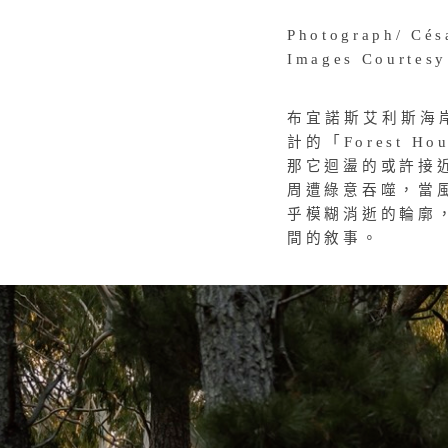
Photograph/ Cés
Images Courtesy
布宜諾斯艾利斯海
計的「
Forest
那它迴盪的或許接
周遭綠意吞噬，當
乎模糊消逝的輪廓
間的敘事。