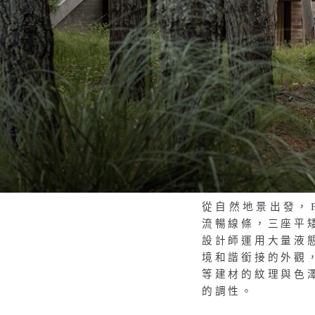
從自然地景出發，
流暢線條，
三座平
設計師運用大量液
境和諧銜接的外觀
等建材的紋理與色
的調性。