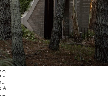
伸出
中。
遭環
玻璃
氣息