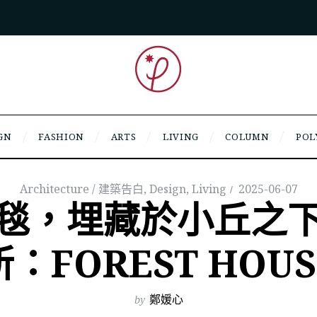
GN
FASHION
ARTS
LIVING
COLUMN
POL
Architecture / 建築告白
,
Design
,
Living
2025-06-07
毯，埋藏於小丘之
所：FOREST HOUS
by
鄭媛心