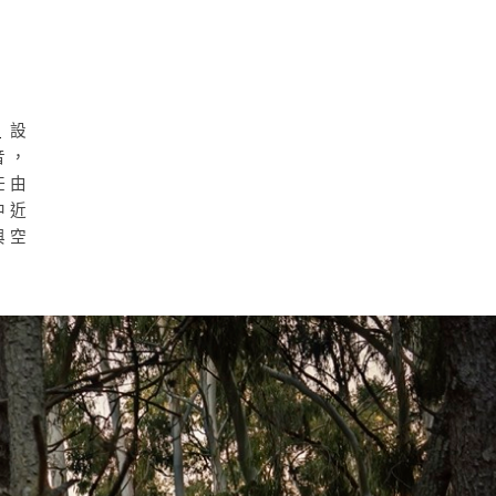
h
設
音，
任由
中近
與空