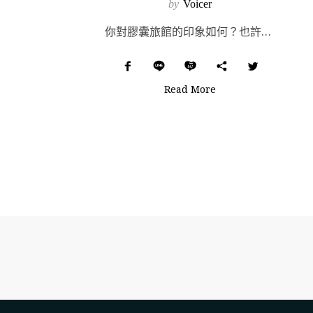
by
Voicer
你對膠囊旅館的印象如何？也許最初選擇鑽進膠囊旅館，是因為「窮」，那麼時至今日，東京的膠囊旅館早已不斷...
Read More