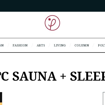
GN
FASHION
ARTS
LIVING
COLUMN
POL
℃ SAUNA + SLEE