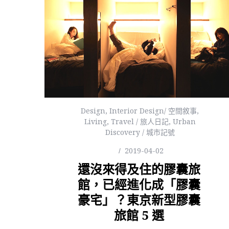
Design
,
Interior Design/ 空間敘事
,
Living
,
Travel / 旅人日記
,
Urban
Discovery / 城市記號
2019-04-02
還沒來得及住的膠囊旅
館，已經進化成「膠囊
豪宅」？東京新型膠囊
旅館 5 選