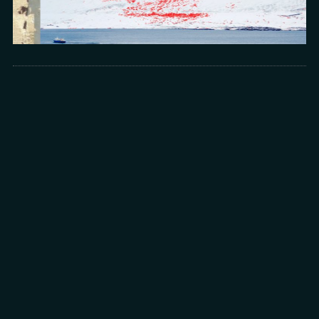
Arts
光所寫下的物理詩：攝影師王昱的鏡與窗