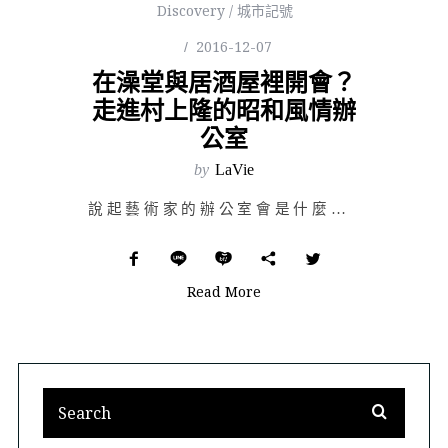
Discovery / 城市記號
2016-12-07
在澡堂與居酒屋裡開會？
走進村上隆的昭和風情辦
公室
by
LaVie
說起藝術家的辦公室會是什麼樣子？請先將腦中想像全部抹去，然後看看這間不起眼卻又令人感到奇怪的舊式店鋪…
Read More