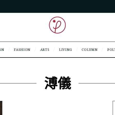
GN
FASHION
ARTS
LIVING
COLUMN
POL
溥儀