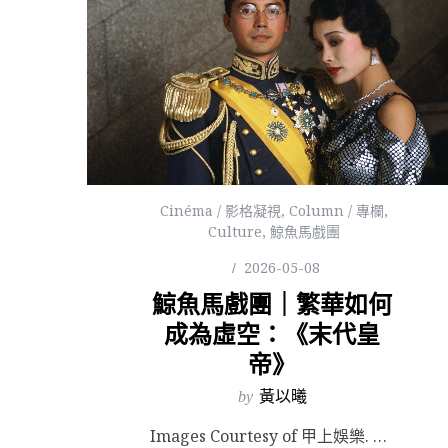
Cinéma / 影格凝視
,
Column / 專欄
,
Culture
,
鯨魚馬戲團
2026-05-08
鯨魚馬戲團｜繁華如何
成為虛空：《末代皇
帝》
by
黃以曦
Images Courtesy of 甲上娛樂. 1988 年奧斯卡，《末代皇帝》提名 9 項拿下 ...