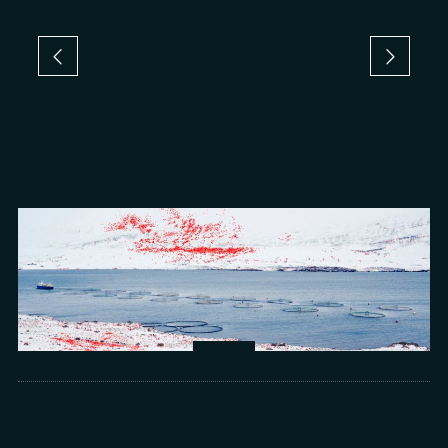
Arts
光所寫下的物理詩：攝影師王昱的鏡與窗