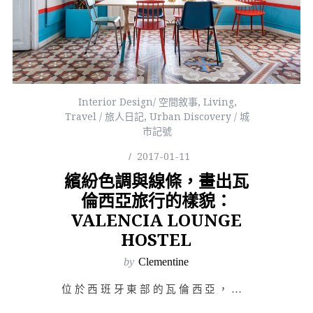
Interior Design/ 空間敘事
,
Living
,
Travel / 旅人日記
,
Urban Discovery / 城
市記號
2017-01-11
繽紛色調與線條，畫出瓦
倫西亞旅行的樣貌：
VALENCIA LOUNGE
HOSTEL
by
Clementine
位於西班牙東部的瓦倫西亞，建城歷史最早可追溯至西元前二世紀；絕佳的地中海氣候與海景、古蹟，讓這座濱海…