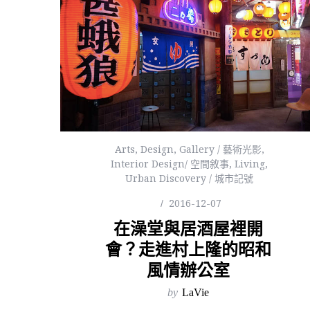
Arts
,
Design
,
Gallery / 藝術光影
,
Interior Design/ 空間敘事
,
Living
,
Urban Discovery / 城市記號
2016-12-07
在澡堂與居酒屋裡開
會？走進村上隆的昭和
風情辦公室
by
LaVie