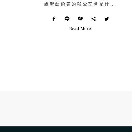
說起藝術家的辦公室會是什麼樣子？請先將腦中想像全部抹去，然後看看這間不起眼卻又令人感到奇怪的舊式店鋪…
Read More