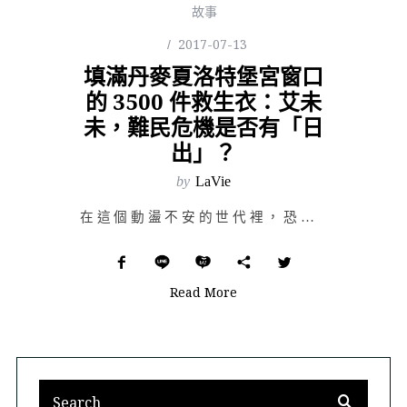
故事
2017-07-13
填滿丹麥夏洛特堡宮窗口
的 3500 件救生衣：艾未
未，難民危機是否有「日
出」？
by
LaVie
在這個動盪不安的世代裡，恐怖勢力持續猖狂，受難困苦的人依舊求救無援，曾經寄望的美好世界，不僅不見亮麗…
Read More