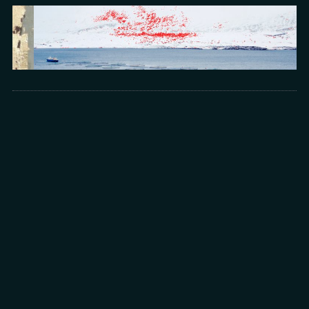
Arts
光所寫下的物理詩：攝影師王昱的鏡與窗