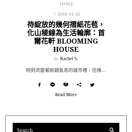
Living
2018-01-02
待綻放的幾何摺紙花苞，
化山稜線為生活輪廓：首
爾花軒 BLOOMING
HOUSE
by
Rachel S.
時刻流竄著新穎氣息的城市裡，彷彿從不存在繁花落盡的時節。跌宕曲折的街道、悠然點綴其間的古蹟和新築，是...
Read More