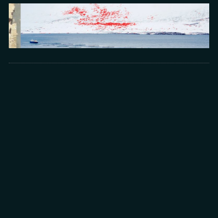
Arts
光所寫下的物理詩：攝影師王昱的鏡與窗