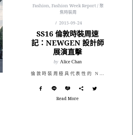
Fashion
,
Fashion Week Report / 聚
焦時裝周
2015-09-24
SS16 倫敦時裝周速
記：NEWGEN 設計師
展演直擊
by
Alice Chan
倫敦時裝周極具代表性的 NEWGEN（New Generation）發表，是英國時裝協會（British Fashion Council）提倡新銳設計師的方案，以 VOGUE USA 知名編輯 Sarah Mower MBE 主導，帶領時裝產業各領域的重量級人物，包含媒體、造型師、市場行銷與商業顧問，每季選出幾位不同年輕設計師，以贊助秀場、展演的方式表達英國時裝協會對新銳設計師的支持。自 1993 年方案成立以來，英國現今許多設計師包含已故鬼才 Alexander McQueen，第一線設計師 Christopher Kane、Erdem、Jonathan Saunders，再到近兩三年備受矚目的 J.W. Anderson、Mary Katrantzou 與 Simone Rocha，皆曾為 NEWGEN 方案裡的佼佼者。
Read More