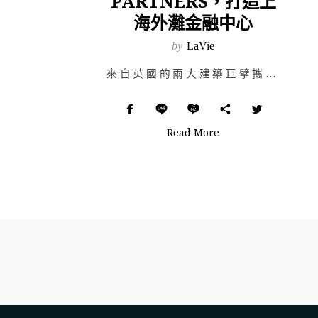
PARTNERS，打造上
海外灘金融中心
by
LaVie
來自英國的兩大建築巨擘攜手合作，可說是建築界的大新聞了！自從 2013 年起，設計鬼才海澤維克（Th…
Read More