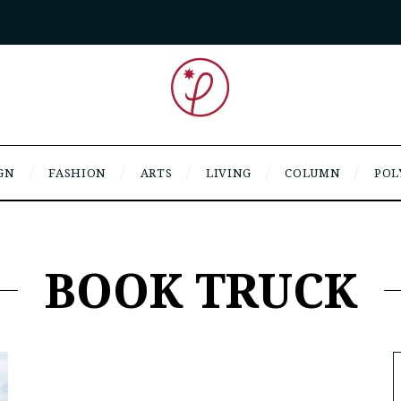
GN
FASHION
ARTS
LIVING
COLUMN
POL
BOOK TRUCK