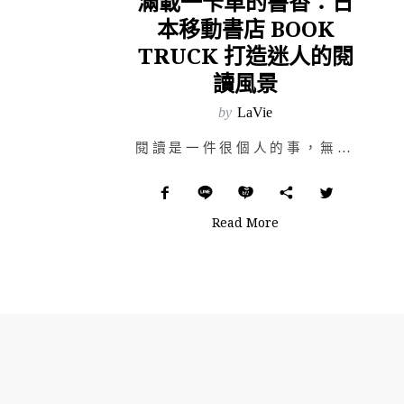
滿載一卡車的書香：日
本移動書店 BOOK
TRUCK 打造迷人的閱
讀風景
by
LaVie
閱讀是一件很個人的事，無時無刻只要拾起一本書，就可以享受獨自徜徉在字海中的喜悅。有人喜歡自己在家靜靜…
Read More