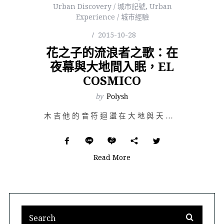
Urban Discovery / 城市記號
,
Urban
Experience / 城市經驗
2015-10-28
花之子的流浪者之歌：在
夜幕與大地間入眠，EL
COSMICO
by
Polysh
木吉他的音符迴盪在大地與天幕間，游牧詩人唱著民謠與印地安人的古老故事；營地帳篷外，廣闊沙丘與山脈，天…
Read More