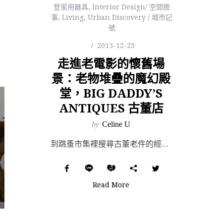
登家用器具
,
Interior Design/ 空間敘
事
,
Living
,
Urban Discovery / 城市記
號
2015-12-23
走進老電影的懷舊場
景：老物堆疊的魔幻殿
堂，BIG DADDY’S
ANTIQUES 古董店
by
Celine U
到跳蚤市集裡搜尋古董老件的經典設計，是許多古董迷在國外旅遊時必定安排的行程。除了歐洲之外，地大物博的...
Read More