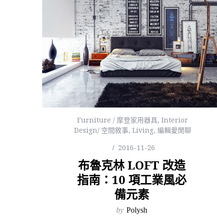
Furniture / 摩登家用器具
,
Interior
Design/ 空間敘事
,
Living
,
編輯愛閒聊
2016-11-26
布魯克林 LOFT 改造
指南：10 項工業風必
備元素
by
Polysh