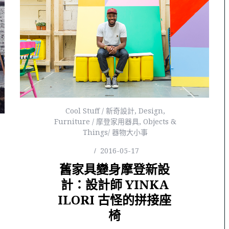
Cool Stuff / 新奇設計
,
Design
,
Furniture / 摩登家用器具
,
Objects &
Things/ 器物大小事
2016-05-17
舊家具變身摩登新設
計：設計師 YINKA
ILORI 古怪的拼接座
椅