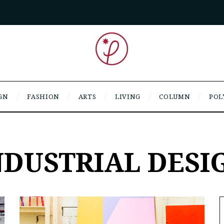
GN
FASHION
ARTS
LIVING
COLUMN
POL
NDUSTRIAL DESI