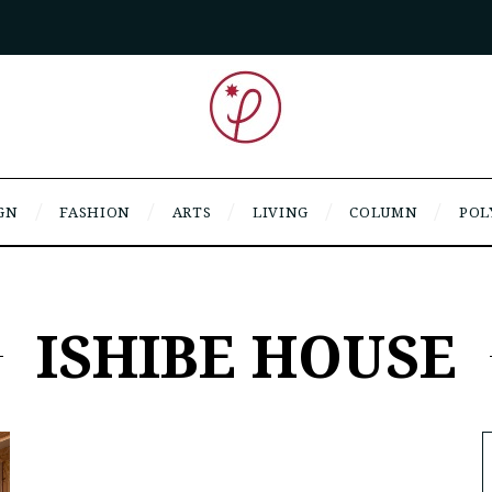
GN
FASHION
ARTS
LIVING
COLUMN
POL
ISHIBE HOUSE