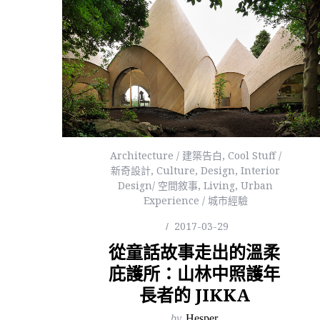
Architecture / 建築告白
,
Cool Stuff /
新奇設計
,
Culture
,
Design
,
Interior
Design/ 空間敘事
,
Living
,
Urban
Experience / 城市經驗
2017-03-29
從童話故事走出的溫柔
庇護所：山林中照護年
長者的 JIKKA
by
Hesper