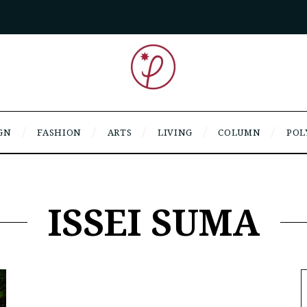
GN
FASHION
ARTS
LIVING
COLUMN
POL
ISSEI SUMA