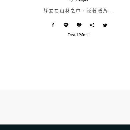
靜立在山林之中，泛著暖黃燈光，木頭建構而成的小屋，裡頭住著老奶奶抱著老貓輕晃晃地搖著搖椅——這似乎是…
Read More