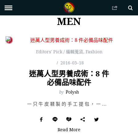
MEN
Editors' Pick / 編輯蒐貨
,
Fashion
2016-03-18
迷萬人型男養成術：8 件
必備品味配件
by
Polysh
一只牛皮鞣製的手工提包，一頭梳得俐落的短髮，著上深醇色調的衣衫，再一只收邊精緻的紳士老帽，走出玄關，…
Read More