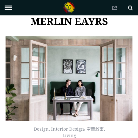
MERLIN EAYRS
Design
,
Interior Design/ 空間敘事
,
Living