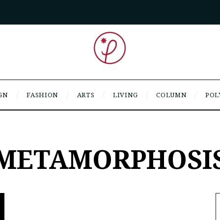
GN
FASHION
ARTS
LIVING
COLUMN
POL
METAMORPHOSI