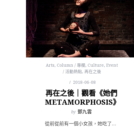
Arts
,
Column / 專欄
,
Culture
,
Event
/ 活動熱點
,
再在之後
2018-06-08
再在之後｜觀看《她們
METAMORPHOSIS》
by
鄧九雲
從前從前有一個小女孩，她吃了一顆蘋果，然後她就死掉了。從前從前有另一個小女孩，她遇到了大野狼，然後她...