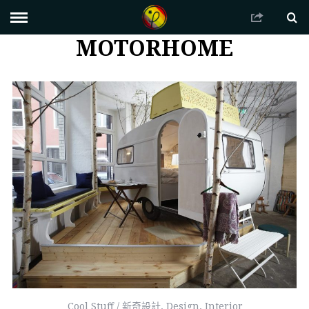
MOTORHOME
Cool Stuff / 新奇設計
,
Design
,
Interior