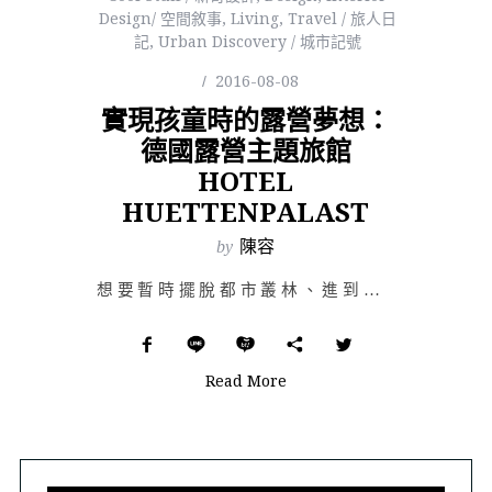
Design/ 空間敘事
,
Living
,
Travel / 旅人日
記
,
Urban Discovery / 城市記號
2016-08-08
實現孩童時的露營夢想：
德國露營主題旅館
HOTEL
HUETTENPALAST
by
陳容
想要暫時擺脫都市叢林、進到真實的荒野綠地，來段愜意舒快的休憩時光嗎？鋼筋水泥建築的僵硬直線條，似乎抹…
Read More