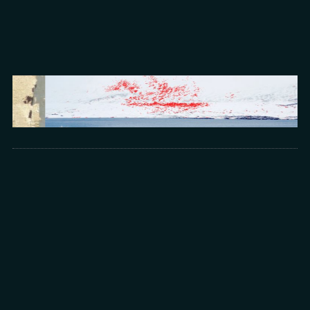
Arts
光所寫下的物理詩：攝影師王昱的鏡與窗