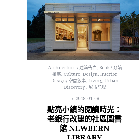
Architecture / 建築告白
,
Book / 好讀
推薦
,
Culture
,
Design
,
Interior
Design/ 空間敘事
,
Living
,
Urban
Discovery / 城市記號
2018-01-08
點亮小鎮的閱讀時光：
老銀行改建的社區圖書
館 NEWBERN
LIBRARY