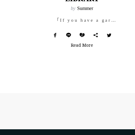
by
Summer
「If you have a garden and a library,…
Read More