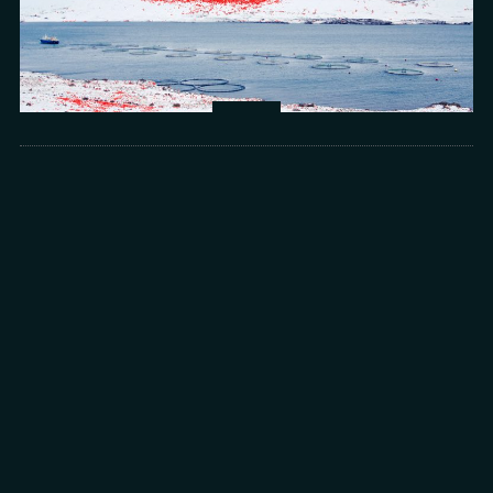
Arts
光所寫下的物理詩：攝影師王昱的鏡與窗