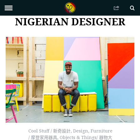
NIGERIAN DESIGNER
Cool Stuff / 新奇設計
,
Design
,
Furniture
/ 摩登家用器具
,
Objects & Things/ 器物大