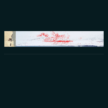
Arts
光所寫下的物理詩：攝影師王昱的鏡與窗