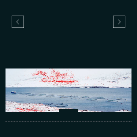
Arts
光所寫下的物理詩：攝影師王昱的鏡與窗