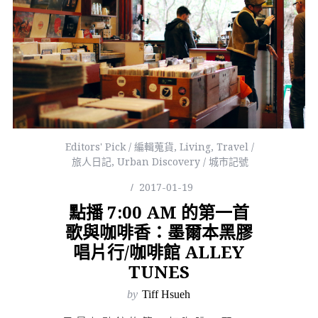
Editors' Pick / 編輯蒐貨
,
Living
,
Travel /
旅人日記
,
Urban Discovery / 城市記號
2017-01-19
點播 7:00 AM 的第一首
歌與咖啡香：墨爾本黑膠
唱片行/咖啡館 ALLEY
TUNES
by
Tiff Hsueh