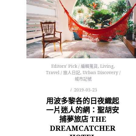
Editors' Pick / 編輯蒐貨
,
Living
,
Travel / 旅人日記
,
Urban Discovery /
城市記號
2019-05-25
用波多黎各的日夜織起
一片迷人的網：聖胡安
捕夢旅店 THE
DREAMCATCHER