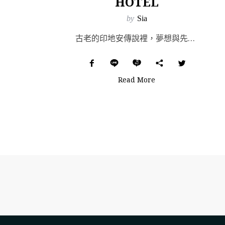
HOTEL
by
Sia
古老的印地安傳說裡，夢想與先人的智慧會在夜晚的空氣中漂浮，並挾帶著人類集體意識中雜沓的思緒。而捕夢網...
Read More