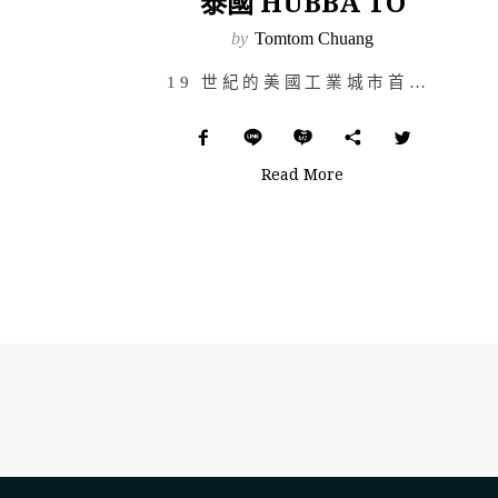
泰國 HUBBA TO
by
Tomtom Chuang
19 世紀的美國工業城市首先出現商業辦公室，新的資訊傳播方式、建築材料、技術以及空調設備的進步，都成…
Read More