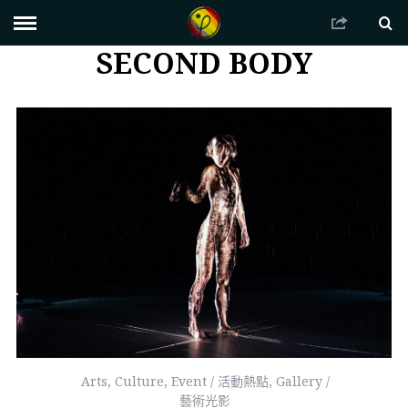
SECOND BODY
Arts
,
Culture
,
Event / 活動熱點
,
Gallery /
藝術光影