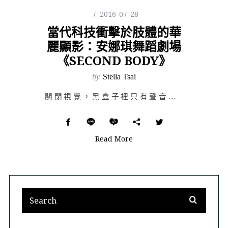
2016-07-28
當代科技衝擊於肢體的華
麗顯影：安娜琪舞蹈劇場
《SECOND BODY》
by
Stella Tsai
關閉視覺，黑盒子裡只有聲音。《Second Body》始於一片黑暗，睜大眼也看不見，只能任憑放大的聽…
Read More