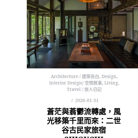
Architecture / 建築告白
,
Design
,
Interior Design/ 空間敘事
,
Living
,
Travel / 旅人日記
2026-01-31
蒼茫與蓊鬱流轉處，風
光移築千里而來：二世
谷古民家旅宿