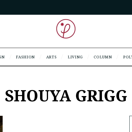
GN
FASHION
ARTS
LIVING
COLUMN
POL
SHOUYA GRIGG