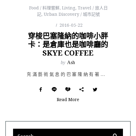
Food / 料理嘗鮮
,
Living
,
Travel / 旅人日
記
,
Urban Discovery / 城市記號
2016-05-22
穿梭巴塞隆納的咖啡小胖
卡：是倉庫也是咖啡廳的
SKYE COFFEE
by
Ash
充滿藝術氣息的巴塞隆納有著達利與高第的身影，有著熱情卻緩慢的浪漫步調，除了藝術繚繞整座城市外「咖啡館…
Read More